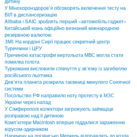
дитину
У Мінохоронздоров’я обговорять включення тесту на
ВІЛ в диспансеризацію
Alibaba і SAIC зроблять перший «автомобіль-гаджет»
Китайський юань офіційно визнаний міжнародною
резервною валютою
ЗМІ: На кордоні Сирії працює секретний центр
Туреччини і ЦРУ
Причиною катастрофи вертольота МВС могла стати
помилка пілота
Туркомани висловили співчуття у зв’язку із загибеллю
російського льотчика
Дев’ята планета розкрила таємниці минулого Сонячної
системи
Посольство РФ направило ноту протесту в МЗС
України через напад
У Сімферополі колектори загрожують заёмщіце
розправою над її дитиною
Комп’ютери Macintosh вперше піддалися зараженню
вірусом-здирником
Наречену на прізвисько Меркель відправлять до козла