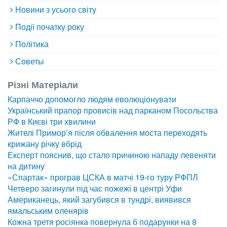
Новини з усього світу
Події початку року
Політика
Советы
Різні Матеріали
Карпаччо допомогло людям еволюціонувати
Український прапор провисів над парканом Посольства
РФ в Києві три хвилини
Жителі Примор’я після обвалення моста переходять
крижану річку вбрід
Експерт пояснив, що стало причиною нападу левеняти
на дитину
«Спартак» програв ЦСКА в матчі 19-го туру РФПЛ
Четверо загинули під час пожежі в центрі Уфи
Американець, який загубився в тундрі, виявився
ямальським оленярів
Кожна третя росіянка повернула б подарунки на 8