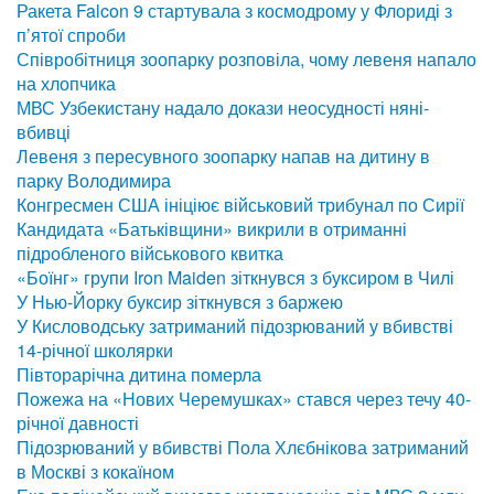
Ракета Falcon 9 стартувала з космодрому у Флориді з
п’ятої спроби
Співробітниця зоопарку розповіла, чому левеня напало
на хлопчика
МВС Узбекистану надало докази неосудності няні-
вбивці
Левеня з пересувного зоопарку напав на дитину в
парку Володимира
Конгресмен США ініціює військовий трибунал по Сирії
Кандидата «Батьківщини» викрили в отриманні
підробленого військового квитка
«Боїнг» групи Iron Maiden зіткнувся з буксиром в Чилі
У Нью-Йорку буксир зіткнувся з баржею
У Кисловодську затриманий підозрюваний у вбивстві
14-річної школярки
Півторарічна дитина померла
Пожежа на «Нових Черемушках» стався через течу 40-
річної давності
Підозрюваний у вбивстві Пола Хлєбнікова затриманий
в Москві з кокаїном