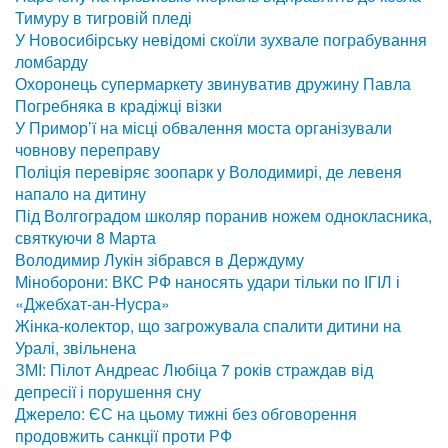
Тимуру в тигровій пледі
У Новосибірську невідомі скоїли зухвале пограбування
ломбарду
Охоронець супермаркету звинуватив дружину Павла
Погребняка в крадіжці візки
У Примор’ї на місці обвалення моста організували
човнову переправу
Поліція перевіряє зоопарк у Володимирі, де левеня
напало на дитину
Під Волгоградом школяр поранив ножем однокласника,
святкуючи 8 Марта
Володимир Лукін зібрався в Держдуму
Міноборони: ВКС РФ наносять удари тільки по ІГІЛ і
«Джебхат-ан-Нусра»
Жінка-колектор, що загрожувала спалити дитини на
Уралі, звільнена
ЗМІ: Пілот Андреас Любіца 7 років страждав від
депресії і порушення сну
Джерело: ЄС на цьому тижні без обговорення
продовжить санкції проти РФ