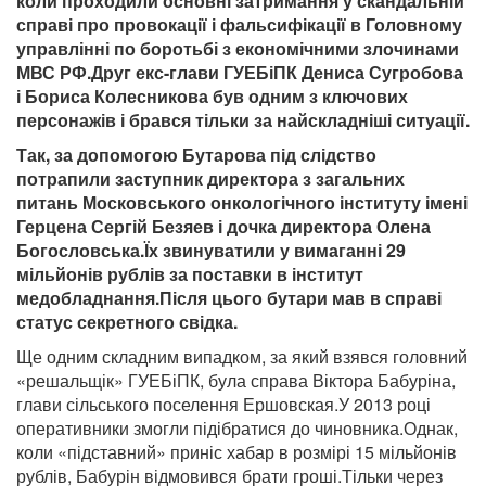
коли проходили основні затримання у скандальній
справі про провокації і фальсифікації в Головному
управлінні по боротьбі з економічними злочинами
МВС РФ.Друг екс-глави ГУЕБіПК Дениса Сугробова
і Бориса Колесникова був одним з ключових
персонажів і брався тільки за найскладніші ситуації.
Так, за допомогою Бутарова під слідство
потрапили заступник директора з загальних
питань Московського онкологічного інституту імені
Герцена Сергій Безяев і дочка директора Олена
Богословська.Їх звинуватили у вимаганні 29
мільйонів рублів за поставки в інститут
медобладнання.Після цього бутари мав в справі
статус секретного свідка.
Ще одним складним випадком, за який взявся головний
«решальщік» ГУЕБіПК, була справа Віктора Бабуріна,
глави сільського поселення Ершовская.У 2013 році
оперативники змогли підібратися до чиновника.Однак,
коли «підставний» приніс хабар в розмірі 15 мільйонів
рублів, Бабурін відмовився брати гроші.Тільки через