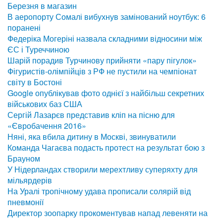
Березня в магазин
В аеропорту Сомалі вибухнув замінований ноутбук: 6
поранені
Федеріка Могеріні назвала складними відносини між
ЄС і Туреччиною
Шарій порадив Турчинову прийняти «пару пігулок»
Фігуристів-олімпійців з РФ не пустили на чемпіонат
світу в Бостоні
Google опублікував фото однієї з найбільш секретних
військових баз США
Сергій Лазарєв представив кліп на пісню для
«Євробачення 2016»
Няні, яка вбила дитину в Москві, звинуватили
Команда Чагаєва подасть протест на результат бою з
Брауном
У Нідерландах створили мерехтливу суперяхту для
мільярдерів
На Уралі тропічному удава прописали солярій від
пневмонії
Директор зоопарку прокоментував напад левеняти на