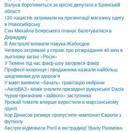
Валуєв боротиметься за крісло депутата в Брянській
області
120 нацистів затримали на презентації магазину одягу
в Новосибірську
Син Михайла Боярського планує балотуватися в
Держдуму
В Австралії виявили павука-Жабоєдов
Четверо затримані у справі про розкрадання 40 млн в
льотному загоні «Росія»
У Тюмені під час фаєр-шоу загорівся факір
Професії охоронця і продажника назвали найбільш
шкідливими для здоров’я
У мавп виявили «бачать» гравітацію нейрони
«АвтоВАЗ» може очолити президент румунської Dacia
Чуров призначив «зайвого» заступника
Урожай томатів вперше виростили в марсіанському
грунті
Ігор Денисов ризикує пропустити чемпіонат Європи з
футболу
Австрія відмовила Росії в екстрадиції Уралу Рахімова