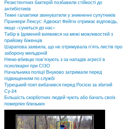
Резистентних бактерій позбавили стійкості до
антибіотиків
Темні галактики звинуватили у зникненні супутників
Пранкери Лексус: Адвокат Фейгін отримає відповідь,
якщо «сунеться до нас»
Табір в Ідоменей виявився на межі можливостей з
прийому біженців
Шарапова заявила, що не отримувала п’ять листів про
заборону мельдоній
Няню-вбивцю пов’язують з-за нападів агресії в
психлікарні при СІЗО
Начальника поліції Внуково затримали перед
підвищенням по службі
Турецький поет вибачився перед Росією за збитий
Су-24
Більшість скорботних людей чують або бачать своїх
померлих близьких