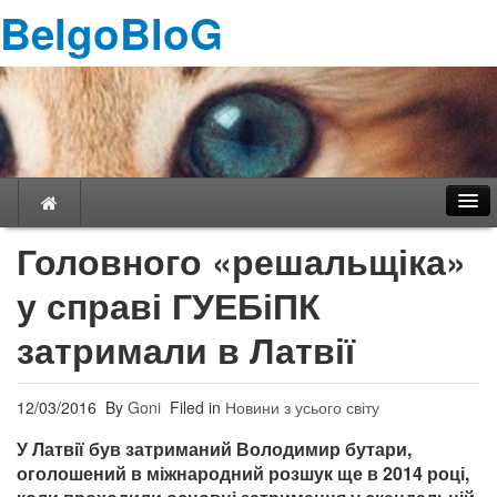
BelgoBloG
Головного «решальщіка»
у справі ГУЕБіПК
Навігація
затримали в Латвії
12/03/2016
By
Goni
Filed in
Новини з усього світу
У Латвії був затриманий Володимир бутари,
оголошений в міжнародний розшук ще в 2014 році,