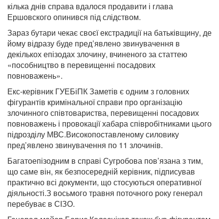
кілька днів справа вдалося продавити і глава
Ершовского опинився під слідством.
Зараз бутари чекає своєї екстрадиції на батьківщину, де
йому відразу буде пред’явлено звинувачення в
декількох епізодах злочину, вчиненого за статтею
«пособництво в перевищенні посадових
повноважень».
Екс-керівник ГУЕБіПК Заметів є одним з головних
фігурантів кримінальної справи про організацію
злочинного співтовариства, перевищенні посадових
повноважень і провокації хабара співробітниками цього
підрозділу МВС.Високопоставленому силовику
пред’явлено звинувачення по 11 злочинів.
Багатоепізодним в справі Сугробова пов’язана з тим,
що саме він, як безпосередній керівник, підписував
практично всі документи, що стосуються оперативної
діяльності.З восьмого травня поточного року генерал
перебуває в СІЗО.