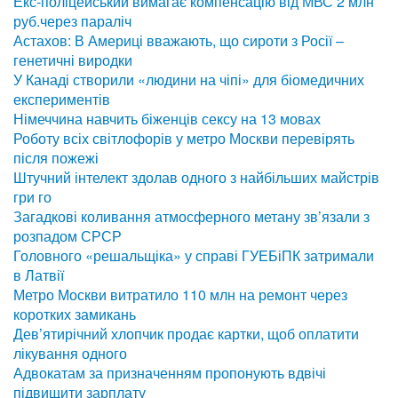
Екс-поліцейський вимагає компенсацію від МВС 2 млн
руб.через параліч
Астахов: В Америці вважають, що сироти з Росії –
генетичні виродки
У Канаді створили «людини на чіпі» для біомедичних
експериментів
Німеччина навчить біженців сексу на 13 мовах
Роботу всіх світлофорів у метро Москви перевірять
після пожежі
Штучний інтелект здолав одного з найбільших майстрів
гри го
Загадкові коливання атмосферного метану зв’язали з
розпадом СРСР
Головного «решальщіка» у справі ГУЕБіПК затримали
в Латвії
Метро Москви витратило 110 млн на ремонт через
коротких замикань
Дев’ятирічний хлопчик продає картки, щоб оплатити
лікування одного
Адвокатам за призначенням пропонують вдвічі
підвищити зарплату