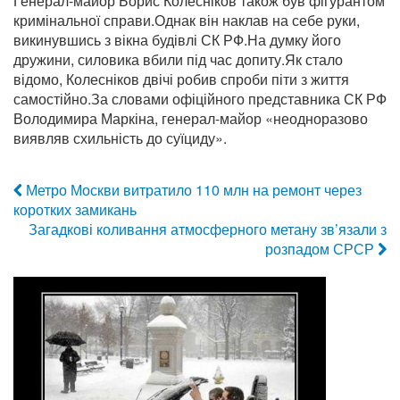
Генерал-майор Борис Колесніков також був фігурантом
кримінальної справи.Однак він наклав на себе руки,
викинувшись з вікна будівлі СК РФ.На думку його
дружини, силовика вбили під час допиту.Як стало
відомо, Колесніков двічі робив спроби піти з життя
самостійно.За словами офіційного представника СК РФ
Володимира Маркіна, генерал-майор «неодноразово
виявляв схильність до суїциду».
Метро Москви витратило 110 млн на ремонт через
коротких замикань
Загадкові коливання атмосферного метану зв’язали з
розпадом СРСР