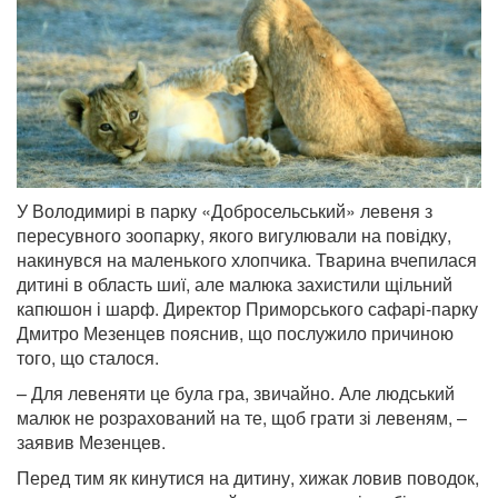
У Володимирі в парку «Добросельський» левеня з
пересувного зоопарку, якого вигулювали на повідку,
накинувся на маленького хлопчика. Тварина вчепилася
дитині в область шиї, але малюка захистили щільний
капюшон і шарф. Директор Приморського сафарі-парку
Дмитро Мезенцев пояснив, що послужило причиною
того, що сталося.
– Для левеняти це була гра, звичайно. Але людський
малюк не розрахований на те, щоб грати зі левеням, –
заявив Мезенцев.
Перед тим як кинутися на дитину, хижак ловив поводок,