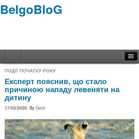
BelgoBloG
ПОДІЇ ПОЧАТКУ РОКУ
Експерт пояснив, що стало
причиною нападу левеняти на
Навігація
дитину
17/03/2020
By
Goni