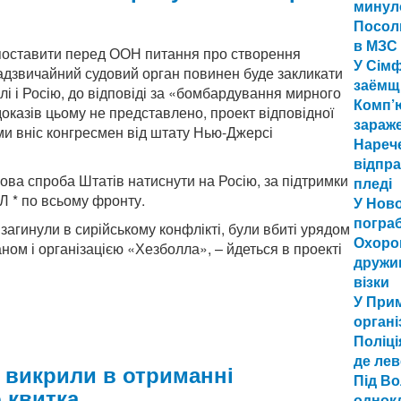
минул
Посол
в МЗС 
оставити перед ООН питання про створення
У Сім
Надзвичайний судовий орган повинен буде закликати
заёмщ
ислі і Росію, до відповіді за «бомбардування мирного
Комп’
оказів цьому не представлено, проект відповідної
зараж
ми вніс конгресмен від штату Нью-Джерсі
Нарече
відпра
ова спроба Штатів натиснути на Росію, за підтримки
пледі
ІЛ * по всьому фронту.
У Ново
погра
 загинули в сирійському конфлікті, були вбиті урядом
Охоро
аном і організацією «Хезболла», – йдеться в проекті
дружин
візки
У Прим
орган
Поліці
де лев
 викрили в отриманні
Під В
 квитка
однокл