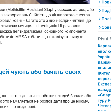
Нови
и (Methicillin-Resistant Staphylococcus aureus, або
Поді
в захворювань.Стійкість до дії широкого спектра
Полі
жковиліковні – багато хто з них несприйнятливі до
включаючи метицилін і пеніцилін.Ці речовини
Сов
анцюжка пептидогликана, основного компонента
ибіотиків MRSA є білки, що каталізують таку ж
Різні
.
Карпа
еволю
Україн
паркан
хвили
ей чують або бачать своїх
Жителі
перехо
Експе
нападу
«Спарт
, що шість з десяти скорботних людей бачили або
туру 
о хто намагається не розповідати про це нікому,
Четвер
психічно нездорові.