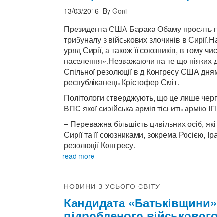
13/03/2016
By
Goni
Президента США Барака Обаму просять п
трибуналу з військових злочинів в Сирії.
уряд Сирії, а також її союзників, в тому ч
населення».Незважаючи на те що ніяких д
Спільної резолюції від Конгресу США дня
республіканець Крістофер Сміт.
Політологи стверджують, що це лише черг
ВПС якої сирійська армія тіснить армію ІГ
– Переважна більшість цивільних осіб, які
Сирії та її союзниками, зокрема Росією, Ір
резолюції Конгресу.
read more
НОВИНИ З УСЬОГО СВІТУ
Кандидата «Батьківщини»
підробленого військового