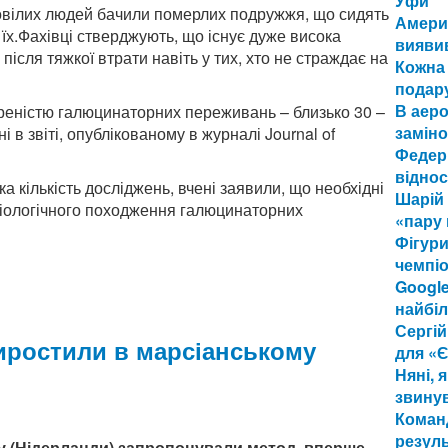
Уфи
довілих людей бачили померлих подружжя, що сидять
Америк
ть їх.Фахівці стверджують, що існує дуже висока
вияви
сля тяжкої втрати навіть у тих, хто не страждає на
Кожна 
подару
В аер
реністю галюцинаторних переживань – близько 30 –
заміно
 в звіті, опублікованому в журналі Journal of
Федері
віднос
ка кількість досліджень, вчені заявили, що необхідні
Шарій
зіологічного походження галюцинаторних
«пару 
Фігури
чемпіо
Google
найбі
Сергій
иростили в марсіанському
для «
Няні, 
звину
Команд
резул
ту (Нідерланди) запропонували метод, вперше