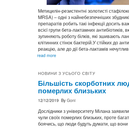
Метицилін-резистентні золотисті стафілокок
MRSA) – одні з найнебезпечніших збудникі
препаратів робить такі інфекції досить ва
всієї групи бета-лактамних антибіотиків, 
зупиняють роботу білків, які зшивають л
клітинних стінок бактерій.У стійких до ант
реакцію, але до дії бета-лактамів нечутливі
read more
НОВИНИ З УСЬОГО СВІТУ
Більшість скорботних люд
померлих близьких
12/12/2019
By
Goni
Дослідники з університету Мілана заявили
чули своїх померлих близьких, проте багат
боячись, що люди будуть думати, що вони 