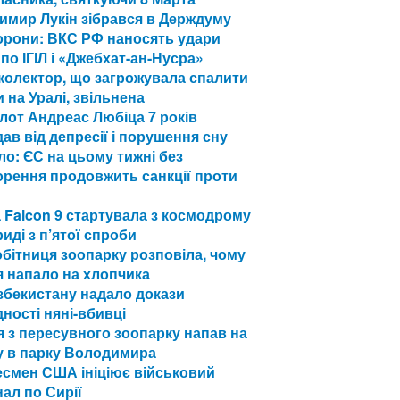
имир Лукін зібрався в Держдуму
орони: ВКС РФ наносять удари
 по ІГІЛ і «Джебхат-ан-Нусра»
колектор, що загрожувала спалити
 на Уралі, звільнена
ілот Андреас Любіца 7 років
ав від депресії і порушення сну
о: ЄС на цьому тижні без
рення продовжить санкції проти
 Falcon 9 стартувала з космодрому
иді з п’ятої спроби
бітниця зоопарку розповіла, чому
 напало на хлопчика
збекистану надало докази
ності няні-вбивці
 з пересувного зоопарку напав на
у в парку Володимира
есмен США ініціює військовий
ал по Сирії