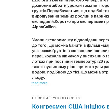
дозволив зібрати урожай томатів і горо
грунтів.Передбачається, що подібні те
вирощування земних рослин в парниках
експедицій.Коротко про експеримент ро
AlphaGalileo.
Умови експерименту відповідали перед
до того, що можна бачити в фільмі «мар
усі зразки ґрунтів вчені внесли невели
перешкоджала швидкому висиханню гр
лотках при постійній температурі 20 гра
також нульовому рівні прямого ультр
водою, подібною до тієї, що можна отр
льоду.
read more
НОВИНИ З УСЬОГО СВІТУ
Конгресмен США ініціює в