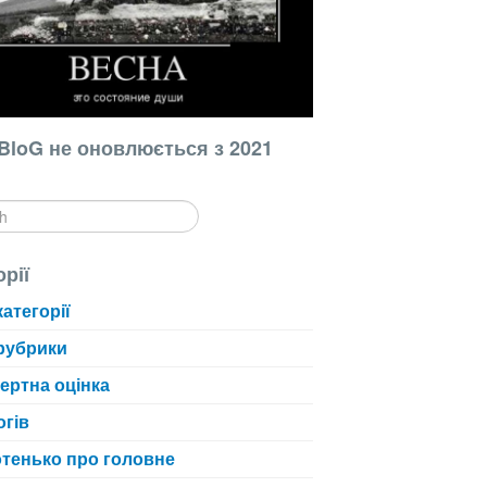
BloG не оновлюється з 2021
орії
категорії
рубрики
ертна оцінка
огів
тенько про головне