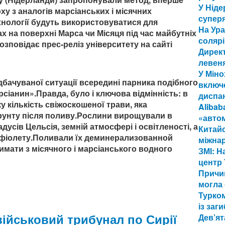
У Нід
ху з аналогів марсіанських і місячних
суперя
хнології будуть використовуватися для
На Ура
 на поверхні Марса чи Місяця під час майбутніх
солярі
зповідає прес-реліз університету на сайті
Дирек
левеня
У Мін
бачуваної ситуації всередині парника подібного
включе
сіанин».Правда, було і ключова відмінність: в
диспа
ку кількість свіжоскошеної трави, яка
Alibab
унту після поливу.Рослини вирощували в
«авто
дусів Цельсія, земній атмосфері і освітленості, а
Китай
афіолету.Поливали їх деминерализованной
міжна
имати з місячного і марсіанського водного
ЗМІ: Н
центр 
Причи
могла 
Турком
із заг
ійськовий трибунал по Сирії
Дев’ят