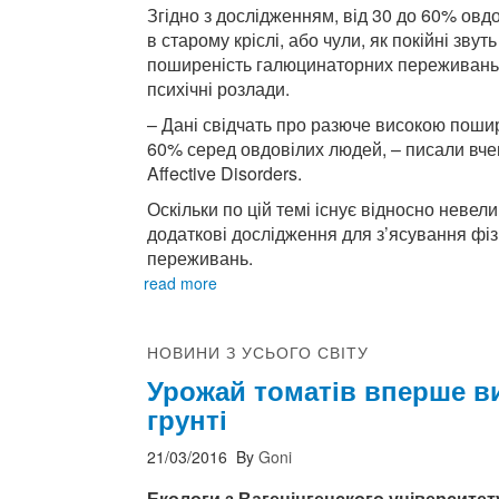
Згідно з дослідженням, від 30 до 60% ов
в старому кріслі, або чули, як покійні зву
поширеність галюцинаторних переживань пі
психічні розлади.
– Дані свідчать про разюче високою поши
60% серед овдовілих людей, – писали вчені
Affective Disorders.
Оскільки по цій темі існує відносно невели
додаткові дослідження для з’ясування фі
переживань.
read more
НОВИНИ З УСЬОГО СВІТУ
Урожай томатів вперше в
грунті
21/03/2016
By
Goni
Екологи з Вагенінгенского університе