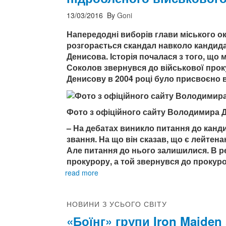
13/03/2016
By
Goni
Напередодні виборів глави міського ок
розгорається скандал навколо кандида
Денисова. Історія почалася з того, що
Соколов звернувся до військової прок
Денисову в 2004 році було присвоєно 
Фото з офіційного сайту Володимира 
– На дебатах виникло питання до канди
звання. На що він сказав, що є лейтен
Але питання до нього залишилися. В р
прокурору, а той звернувся до прокуро
read more
НОВИНИ З УСЬОГО СВІТУ
«Боїнг» групи Iron Maiden