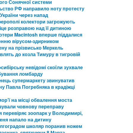
ого Сонячної системи
ьство РФ направило ноту протесту
України через напад
ферополі колектори загрожують
іце розправою над її дитиною
ютери Macintosh вперше піддалися
енню вірусом-здирником
ну на прізвисько Меркель
влять до козла Тимуру в тигровій
сибірську невідомі скоїли зухвале
бування ломбарду
нець супермаркету звинуватив
у Павла Погребняка в крадіжці
ор’ї на місці обвалення моста
ізували човнову переправу
я перевіряє зоопарк у Володимирі,
еня напало на дитину
олгоградом школяр поранив ножем
асника, святкуючи 8 Марта