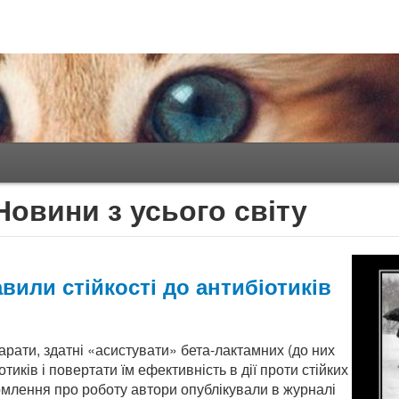
Новини з усього світу
авили стійкості до антибіотиків
рати, здатні «асистувати» бета-лактамних (до них
тиків і повертати їм ефективність в дії проти стійких
домлення про роботу автори опублікували в журналі