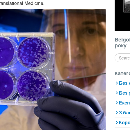
anslational Medicine.
Belgo
року
Катег
Без 
Без 
Експ
З бл
Коро