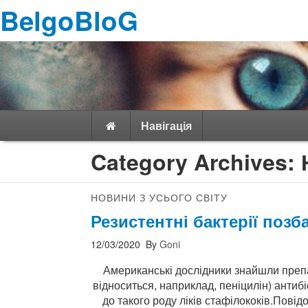
BelgoBloG
Навігація
Category Archives:
НОВИНИ З УСЬОГО СВІТУ
Резистентні бактерії позб
12/03/2020
By
Goni
Американські дослідники знайшли препа
відноситься, наприклад, пеніцилін) антибіо
до такого роду ліків стафілококів.Пові