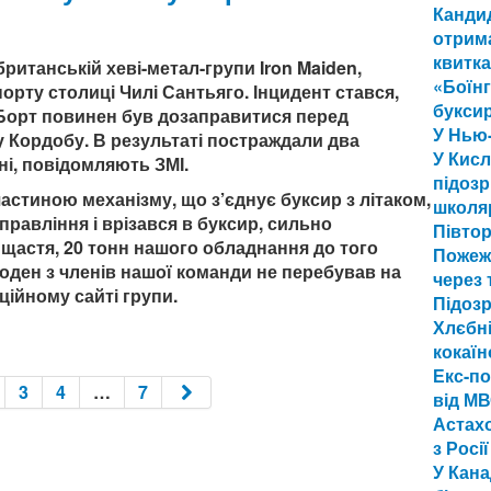
Канди
отрима
квитка
ританській хеві-метал-групи Iron Maiden,
«Боїнг
орту столиці Чилі Сантьяго. Інцидент стався,
буксир
 Борт повинен був дозаправитися перед
У Нью-
у Кордобу. В результаті постраждали два
У Кис
ні, повідомляють ЗМІ.
підозр
частиною механізму, що з’єднує буксир з літаком,
школя
правління і врізався в буксир, сильно
Півто
 щастя, 20 тонн нашого обладнання до того
Пожеж
Жоден з членів нашої команди не перебував на
через 
ційному сайті групи.
Підоз
Хлєбні
кокаї
Екс-п
3
4
…
7
від МВ
Астахо
з Росі
У Кана