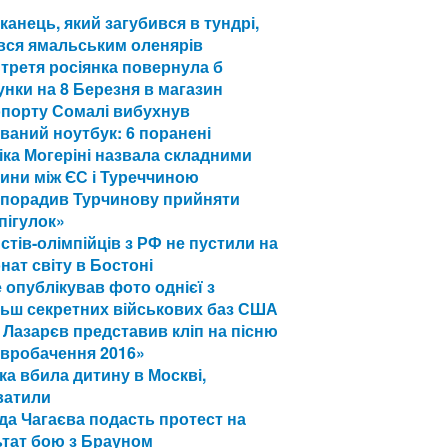
анець, який загубився в тундрі,
вся ямальським оленярів
третя росіянка повернула б
нки на 8 Березня в магазин
опорту Сомалі вибухнув
ваний ноутбук: 6 поранені
ка Могеріні назвала складними
ини між ЄС і Туреччиною
 порадив Турчинову прийняти
пігулок»
стів-олімпійців з РФ не пустили на
нат світу в Бостоні
 опублікував фото однієї з
льш секретних військових баз США
 Лазарєв представив кліп на пісню
Євробачення 2016»
яка вбила дитину в Москві,
ватили
а Чагаєва подасть протест на
ьтат бою з Брауном