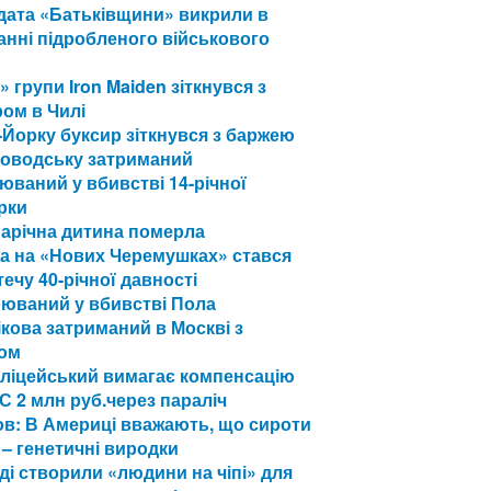
дата «Батьківщини» викрили в
нні підробленого військового
» групи Iron Maiden зіткнувся з
ом в Чилі
Йорку буксир зіткнувся з баржею
ловодську затриманий
юваний у вбивстві 14-річної
рки
рарічна дитина померла
а на «Нових Черемушках» стався
течу 40-річної давності
рюваний у вбивстві Пола
кова затриманий в Москві з
ном
оліцейський вимагає компенсацію
С 2 млн руб.через параліч
в: В Америці вважають, що сироти
ї – генетичні виродки
ді створили «людини на чіпі» для