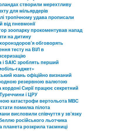
ерландах створили мерехтливу
хту для мільярдерів
лі тропічному удава прописали
й від пневмонії
тор зоопарку прокоментував напад
ти на дитину
охоронздоров’я обговорять
ння тесту на ВІЛ в
нсеризацію
a і SAIC зроблять перший
мобіль-гаджет»
ський юань офіційно визнаний
родною резервною валютою
а кордоні Сирії працює секретний
Туреччини і ЦРУ
ною катастрофи вертольота МВС
стати помилка пілота
ани висловили співчуття у зв’язку
ибеллю російського льотчика
а планета розкрила таємниці