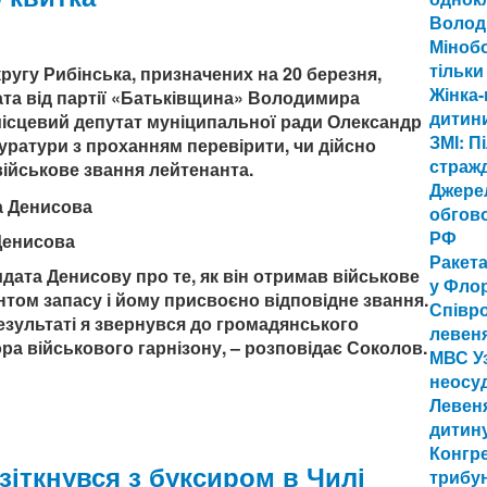
Волод
Міноб
тільки
ругу Рибінська, призначених на 20 березня,
Жінка-
та від партії «Батьківщина» Володимира
дитини
 місцевий депутат муніципальної ради Олександр
ЗМІ: П
уратури з проханням перевірити, чи дійсно
стражд
військове звання лейтенанта.
Джерел
обгово
РФ
Денисова
Ракета
дата Денисову про те, як він отримав військове
у Флор
антом запасу і йому присвоєно відповідне звання.
Співро
езультаті я звернувся до громадянського
левеня
ра військового гарнізону, – розповідає Соколов.
МВС У
неосуд
Левеня
дитин
Конгр
 зіткнувся з буксиром в Чилі
трибун