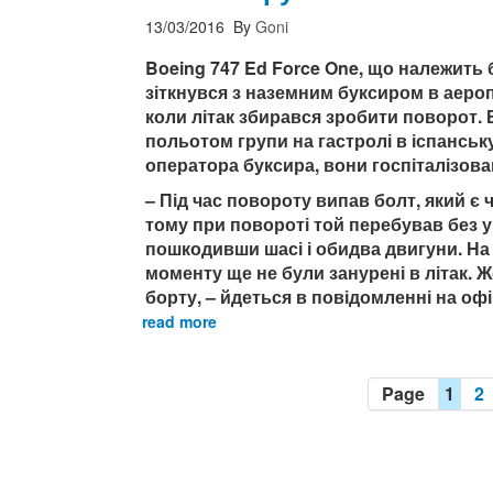
13/03/2016
By
Goni
Boeing 747 Ed Force One, що належить б
зіткнувся з наземним буксиром в аероп
коли літак збирався зробити поворот.
польотом групи на гастролі в іспанськ
оператора буксира, вони госпіталізова
– Під час повороту випав болт, який є 
тому при повороті той перебував без у
пошкодивши шасі і обидва двигуни. На
моменту ще не були занурені в літак. 
борту, – йдеться в повідомленні на офі
read more
Page
1
2