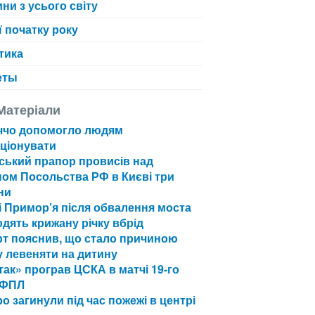
ни з усього світу
ї початку року
тика
еты
 Матеріали
ччо допомогло людям
ціонувати
ський прапор провисів над
ом Посольства РФ в Києві три
ни
 Примор’я після обвалення моста
дять крижану річку вбрід
рт пояснив, що стало причиною
 левеняти на дитину
ак» програв ЦСКА в матчі 19-го
РФПЛ
о загинули під час пожежі в центрі