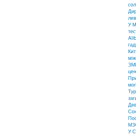
сол
Дир
лев
У М
тес
Ali
гад
Кит
мі
ЗМІ
цен
Пр
мог
Тур
заг
Дев
Сон
Пос
МЗС
У С