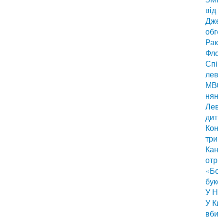
від
Дже
обг
Рак
Фло
Спі
лев
МВС
нян
Лев
дит
Кон
три
Кан
отр
«Бо
бук
У Н
У К
вби