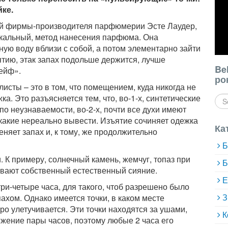
йке.
й фирмы-производителя парфюмерии Эсте Лаудер,
кальный, метод нанесения парфюма. Она
ную воду вблизи с собой, а потом элементарно зайти
ятию, этак запах подольше держится, лучше
Be
ейф».
ро
исты – это в том, что помещением, куда никогда не
. Это разъясняется тем, что, во-1-х, синтетические
о неузнаваемости, во-2-х, почти все духи имеют
какие нереально вывести. Изъятие сочиняет одежка
Ка
еняет запах и, к тому, же продолжительно
Б
. К примеру, солнечный камень, жемчуг, топаз при
Б
ивают собственный естественный сияние.
Е
и-четыре часа, для такого, чтоб разрешено было
З
хом. Однако имеется точки, в каком месте
о улетучивается. Эти точки находятся за ушами,
К
ижение пары часов, поэтому любые 2 часа его