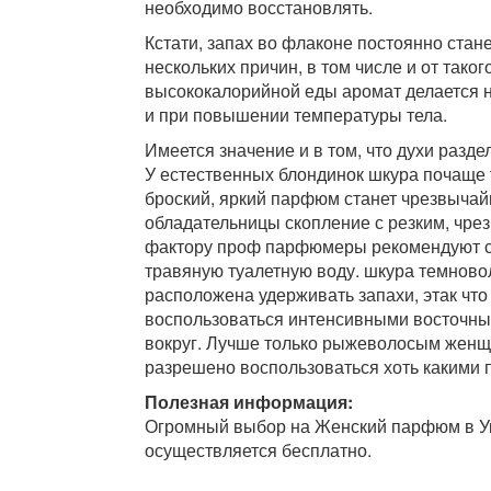
необходимо восстановлять.
Кстати, запах во флаконе постоянно стане
нескольких причин, в том числе и от тако
высококалорийной еды аромат делается 
и при повышении температуры тела.
Имеется значение и в том, что духи разде
У естественных блондинок шкура почаще 
броский, яркий парфюм станет чрезвычай
обладательницы скопление с резким, чр
фактору проф парфюмеры рекомендуют с
травяную туалетную воду. шкура темново
расположена удерживать запахи, этак чт
воспользоваться интенсивными восточны
вокруг. Лучше только рыжеволосым женщ
разрешено воспользоваться хоть какими
Полезная информация:
Огромный выбор на Женский парфюм в Ук
осуществляется бесплатно.