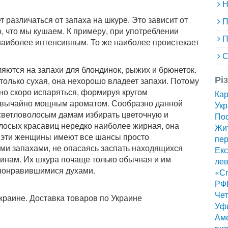
Н
т различаться от запаха на шкуре. Это зависит от
П
го, что мы кушаем. К примеру, при употреблении
П
наиболее интенсивным. То же наиболее проистекает
С
ляются на запахи для блондинок, рыжих и брюнеток.
Рі
только сухая, она нехорошо владеет запахи. Потому
но скоро испаряться, формируя кругом
Ка
езвычайно мощным ароматом. Сообразно данной
Укр
ветловолосым дамам избирать цветочную и
Пос
лосых красавиц нередко наиболее жирная, она
Жит
о эти женщины имеют все шансы просто
пер
ми запахами, не опасаясь заспать находящихся
Екс
инам. Их шкура почаще только обычная и им
лев
 понравившимися духами.
«Сп
РФ
Чет
раине. Доставка товаров по Украине
Уф
Аме