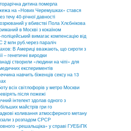
торарічна дитина померла
жежа на «Нових Черемушках» стався
ез течу 40-річної давності
озрюваний у вбивстві Пола Хлєбнікова
риманий в Москві з кокаїном
-поліцейський вимагає компенсацію від
 2 млн руб.через параліч
ахов: В Америці вважають, що сироти з
ії – генетичні виродки
анаді створили «людини на чіпі» для
медичних експериментів
еччина навчить біженців сексу на 13
вах
оту всіх світлофорів у метро Москви
евірять після пожежі
чний інтелект здолав одного з
більших майстрів гри го
адкові коливання атмосферного метану
язали з розпадом СРСР
овного «решальщіка» у справі ГУЕБіПК