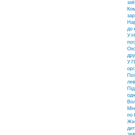
заё
Ком
за
Нар
до 
У Н
по
Охо
дру
У П
орг
Пол
лев
Під
одн
Вол
Мін
по 
Жін
дит
ЗМІ