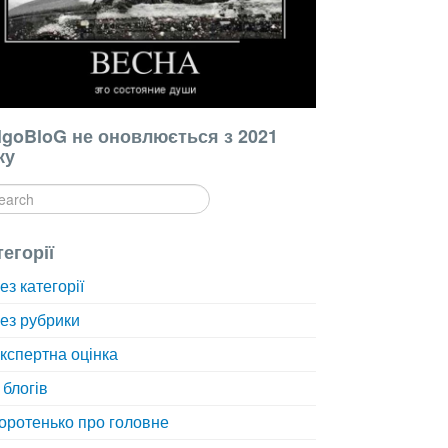
lgoBloG не оновлюється з 2021
ку
тегорії
ез категорії
ез рубрики
кспертна оцінка
 блогів
оротенько про головне