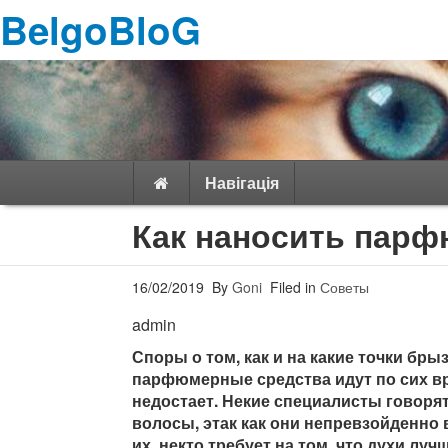
BelgoBloG
Навігація
Как наносить пар
16/02/2019
By
Goni
Filed in
Советы
admin
Споры о том, как и на какие точки бры
парфюмерные средства идут по сих вр
недостает. Некие специалисты говоря
волосы, этак как они непревзойденно
их. некто требует на том, что духи л