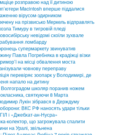
мщіце розправою над її дитиною
п’ютери Macintosh вперше піддалися
раженню вірусом-здирником
ечену на прізвисько Меркель відправлять
козла Тимуру в тигровій пледі
овосибірську невідомі скоїли зухвале
грабування ломбарду
ронець супермаркету звинуватив
жину Павла Погребняка в крадіжці візки
римор’ї на місці обвалення моста
анізували човнову переправу
іція перевіряє зоопарк у Володимирі, де
еня напало на дитину
 Волгоградом школяр поранив ножем
окласника, святкуючи 8 Марта
одимир Лукін зібрався в Держдуму
оборони: ВКС РФ наносять удари тільки
ІГІЛ і «Джебхат-ан-Нусра»
ка-колектор, що загрожувала спалити
ини на Уралі, звільнена
: Пілот Андреас Любіца 7 років страждав