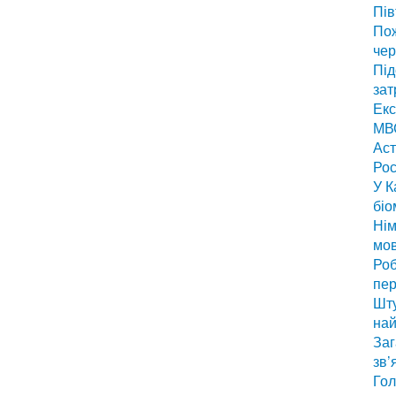
Пів
По
чер
Під
зат
Екс
МВС
Аст
Рос
У К
біо
Нім
мо
Роб
пер
Шту
най
Заг
зв’
Гол