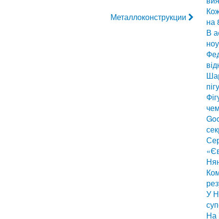
вия
Кож
Металлоконструкции
на 
В а
ноу
Фед
від
Шар
піг
Фіг
чем
Goo
сек
Сер
«Є
Нян
Ком
рез
У Н
суп
На 