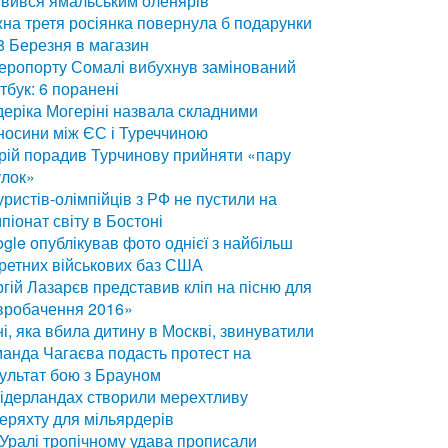
вився ямальським оленярів
на третя росіянка повернула б подарунки
8 Березня в магазин
еропорту Сомалі вибухнув замінований
тбук: 6 поранені
еріка Могеріні назвала складними
носини між ЄС і Туреччиною
ій порадив Турчинову прийняти «пару
улок»
уристів-олімпійців з РФ не пустили на
піонат світу в Бостоні
gle опублікував фото однієї з найбільш
ретних військових баз США
гій Лазарєв представив кліп на пісню для
вробачення 2016»
і, яка вбила дитину в Москві, звинуватили
анда Чагаєва подасть протест на
ультат бою з Брауном
ідерландах створили мерехтливу
еряхту для мільярдерів
Уралі тропічному удава прописали