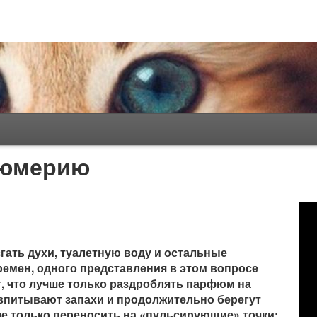
фюмерию
згать духи, туалетную воду и остальные
емен, одного представления в этом вопросе
т, что лучше только раздроблять парфюм на
 впитывают запахи и продолжительно берегут
учше только переносить на «пульсирующие» точки: