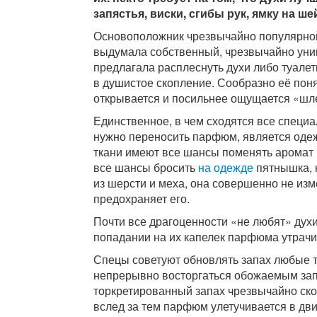
запястья, виски, сгибы рук, ямку на ше
Основоположник чрезвычайно популярно
выдумала собственный, чрезвычайно уни
предлагала расплеснуть духи либо туалет
в душистое скопление. Сообразно её пон
открывается и посильнее ощущается «шл
Единственное, в чем сходятся все специал
нужно переносить парфюм, является одежка
ткани имеют все шансы поменять аромат п
все шансы бросить
на одежде
пятнышка, 
из шерсти и меха, она совершенно не изм
предохраняет его.
Почти все драгоценности «не любят» духи
попадании на их капелек парфюма утрач
Спецы советуют обновлять запах любые тр
непрерывно восторгаться обожаемым запа
торкретированный запах чрезвычайно скор
вслед за тем парфюм улетучивается в дв