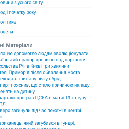
овини з усього світу
одії початку року
олітика
оветы
зні Матеріали
рпаччо допомогло людям еволюціонувати
аїнський прапор провисів над парканом
ольства РФ в Києві три хвилини
елі Примор’я після обвалення моста
еходять крижану річку вбрід
перт пояснив, що стало причиною нападу
еняти на дитину
артак» програв ЦСКА в матчі 19-го туру
ПЛ
веро загинули під час пожежі в центрі
и
риканець, який загубився в тундрі,