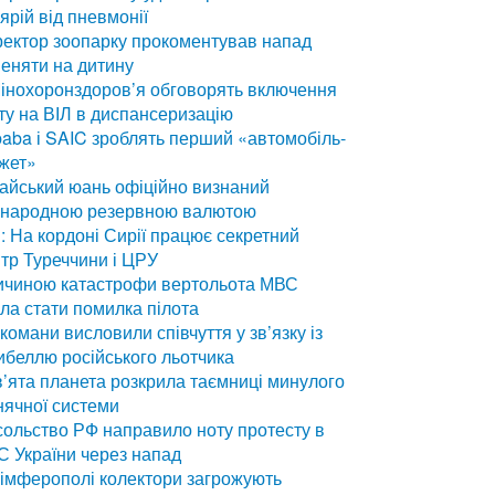
ярій від пневмонії
ектор зоопарку прокоментував напад
еняти на дитину
інохоронздоров’я обговорять включення
ту на ВІЛ в диспансеризацію
baba і SAIC зроблять перший «автомобіль-
жет»
айський юань офіційно визнаний
жнародною резервною валютою
: На кордоні Сирії працює секретний
тр Туреччини і ЦРУ
ичиною катастрофи вертольота МВС
ла стати помилка пілота
комани висловили співчуття у зв’язку із
ибеллю російського льотчика
’ята планета розкрила таємниці минулого
ячної системи
ольство РФ направило ноту протесту в
 України через напад
імферополі колектори загрожують