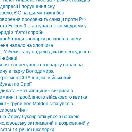
 депресії і порушення сну
рело: ЄС на цьому тижні без
оворення продовжить санкції проти РФ
ета Falcon 9 стартувала з космодрому у
риді з п’ятої спроби
вробітниця зоопарку розповіла, чому
еня напало на хлопчика
 Узбекистану надало докази неосудності
і-вбивці
еня з пересувного зоопарку напав на
ину в парку Володимира
гресмен США ініціює військовий
бунал по Сирії
дидата «Батьківщини» викрили в
иманні підробленого військового квитка
їнг» групи Iron Maiden зіткнувся з
сиром в Чилі
ью-Йорку буксир зіткнувся з баржею
исловодську затриманий підозрюваний у
встві 14-річної школярки