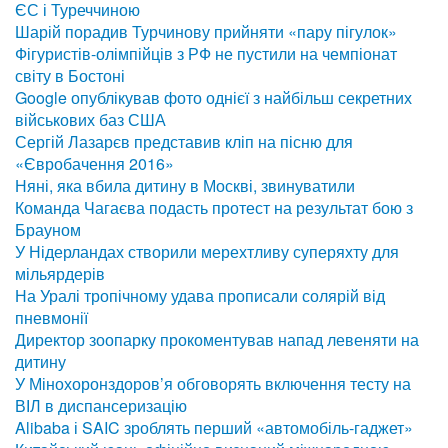
ЄС і Туреччиною
Шарій порадив Турчинову прийняти «пару пігулок»
Фігуристів-олімпійців з РФ не пустили на чемпіонат
світу в Бостоні
Google опублікував фото однієї з найбільш секретних
військових баз США
Сергій Лазарєв представив кліп на пісню для
«Євробачення 2016»
Няні, яка вбила дитину в Москві, звинуватили
Команда Чагаєва подасть протест на результат бою з
Брауном
У Нідерландах створили мерехтливу суперяхту для
мільярдерів
На Уралі тропічному удава прописали солярій від
пневмонії
Директор зоопарку прокоментував напад левеняти на
дитину
У Мінохоронздоров’я обговорять включення тесту на
ВІЛ в диспансеризацію
Alibaba і SAIC зроблять перший «автомобіль-гаджет»