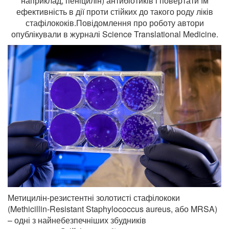
наприклад, пеніцилін) антибіотиків і повертати їм
ефективність в дії проти стійких до такого роду ліків
стафілококів.Повідомлення про роботу автори
опублікували в журналі Science Translational Medicine.
Метицилін-резистентні золотисті стафілококи
(Methicillin-Resistant Staphylococcus aureus, або MRSA)
– одні з найнебезпечніших збудників