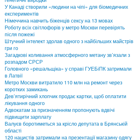
У Канаді створили «людини на чіпі» для біомедичних
експериментів
Німеччина навчить біженців сексу на 13 мовах
Роботу всіх світлофорів у метро Москви перевірять
після пожежі
Штучний інтелект здолав одного з найбільших майстрів
гри го
Загадкові коливання атмосферного метану зв’язали з
розпадом СРСР
Головного «решальщіка» у справі ГУЕБіПК затримали
в Латвії
Метро Москви витратило 110 млн на ремонт через
коротких замикань
Дев’ятирічний хлопчик продає картки, щоб оплатити
лікування одного
Адвокатам за призначенням пропонують вдвічі
підвищити зарплату
Валуєв боротиметься за крісло депутата в Брянській
області
120 нацистів затримали на презентації магазину одягу