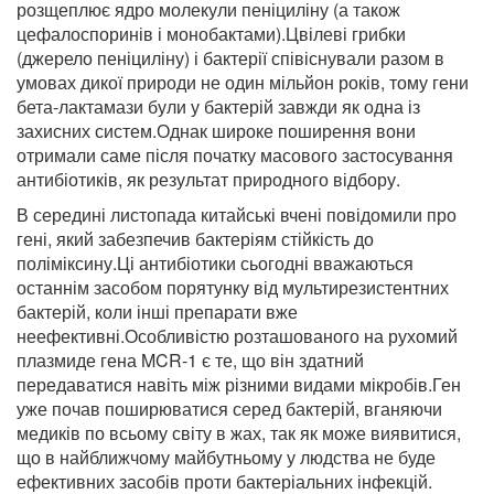
розщеплює ядро молекули пеніциліну (а також
цефалоспоринів і монобактами).Цвілеві грибки
(джерело пеніциліну) і бактерії співіснували разом в
умовах дикої природи не один мільйон років, тому гени
бета-лактамази були у бактерій завжди як одна із
захисних систем.Однак широке поширення вони
отримали саме після початку масового застосування
антибіотиків, як результат природного відбору.
В середині листопада китайські вчені повідомили про
гені, який забезпечив бактеріям стійкість до
поліміксину.Ці антибіотики сьогодні вважаються
останнім засобом порятунку від мультирезистентних
бактерій, коли інші препарати вже
неефективні.Особливістю розташованого на рухомий
плазмиде гена MCR-1 є те, що він здатний
передаватися навіть між різними видами мікробів.Ген
уже почав поширюватися серед бактерій, вганяючи
медиків по всьому світу в жах, так як може виявитися,
що в найближчому майбутньому у людства не буде
ефективних засобів проти бактеріальних інфекцій.