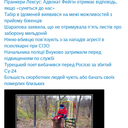
Пранкери Лексус: Адвокат Фейгін отримає відповідь,
якщо «сунеться до нас»
Табір в Ідоменей виявився на межі можливостей з
прийому біженців
Шарапова заявила, що не отримувала п’ять листів про
заборону мельдоній
Няню-вбивцю пов’язують з-за нападів агресії в
психлікарні при СІЗО
Начальника поліції Внуково затримали перед
підвищенням по службі
Турецький поет вибачився перед Росією за збитий
Су-24
Більшість скорботних людей чують або бачать своїх
померлих близьких