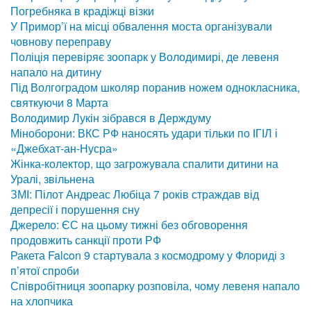
Погребняка в крадіжці візки
У Примор’ї на місці обвалення моста організували
човнову переправу
Поліція перевіряє зоопарк у Володимирі, де левеня
напало на дитину
Під Волгоградом школяр поранив ножем однокласника,
святкуючи 8 Марта
Володимир Лукін зібрався в Держдуму
Міноборони: ВКС РФ наносять удари тільки по ІГІЛ і
«Джебхат-ан-Нусра»
Жінка-колектор, що загрожувала спалити дитини на
Уралі, звільнена
ЗМІ: Пілот Андреас Любіца 7 років страждав від
депресії і порушення сну
Джерело: ЄС на цьому тижні без обговорення
продовжить санкції проти РФ
Ракета Falcon 9 стартувала з космодрому у Флориді з
п’ятої спроби
Співробітниця зоопарку розповіла, чому левеня напало
на хлопчика