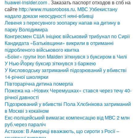
huawei-insider.com
. Заказать паспорт отходов в спб на
сайте
http://www.musoroboss.ru
.
МВС Узбекистану
надало докази неосудності няні-вбивці
Левеня з пересувного зоопарку напав на дитину в
парку Володимира
Конгресмен США ініціює військовий трибунал по Сирії
Кандидата «Батьківщини» викрили в отриманні
підробленого військового квитка
«Боїнг» групи Iron Maiden зіткнувся з буксиром в Чилі
У Нью-Йорку буксир зіткнувся з баржею
У Кисловодську затриманий підозрюваний у вбивстві
14-річної школярки
Півторарічна дитина померла
Пожежа на «Нових Черемушках» стався через течу 40-
річної давності
Підозрюваний у вбивстві Пола Хлєбнікова затриманий
в Москві з кокаїном
Екс-поліцейський вимагає компенсацію від МВС 2 млн
руб.через параліч
Астахов: В Америці вважають, що сироти з Росії –
генетичні виродки