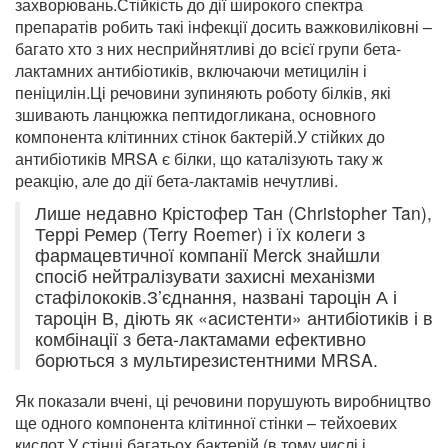
захворювань.Стійкість до дії широкого спектра
препаратів робить такі інфекції досить важковиліковні –
багато хто з них несприйнятливі до всієї групи бета-
лактамних антибіотиків, включаючи метицилін і
пеніцилін.Ці речовини зупиняють роботу білків, які
зшивають ланцюжка пептидогликана, основного
компонента клітинних стінок бактерій.У стійких до
антибіотиків MRSA є білки, що каталізують таку ж
реакцію, але до дії бета-лактамів нечутливі.
Лише недавно Крістофер Тан (Christopher Tan),
Террі Ремер (Terry Roemer) і їх колеги з
фармацевтичної компанії Merck знайшли
спосіб нейтралізувати захисні механізми
стафілококів.З’єднання, названі тароцін А і
тароцін В, діють як «асистенти» антибіотиків і в
комбінації з бета-лактамами ефективно
борються з мультирезистентними MRSA.
Як показали вчені, ці речовини порушують виробництво
ще одного компонента клітинної стінки – тейхоевих
кислот.У стінці багатьох бактерій (в тому числі і