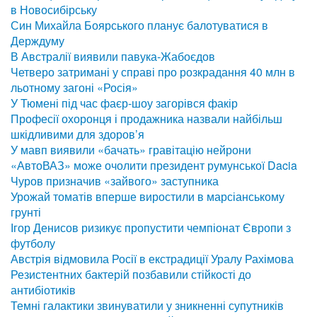
в Новосибірську
Син Михайла Боярського планує балотуватися в
Держдуму
В Австралії виявили павука-Жабоєдов
Четверо затримані у справі про розкрадання 40 млн в
льотному загоні «Росія»
У Тюмені під час фаєр-шоу загорівся факір
Професії охоронця і продажника назвали найбільш
шкідливими для здоров’я
У мавп виявили «бачать» гравітацію нейрони
«АвтоВАЗ» може очолити президент румунської Dacia
Чуров призначив «зайвого» заступника
Урожай томатів вперше виростили в марсіанському
грунті
Ігор Денисов ризикує пропустити чемпіонат Європи з
футболу
Австрія відмовила Росії в екстрадиції Уралу Рахімова
Резистентних бактерій позбавили стійкості до
антибіотиків
Темні галактики звинуватили у зникненні супутників