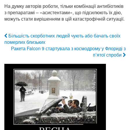
На думку авторів роботи, тільки комбінації антибіотиків
з препаратамі – «асистентами», що підсилюють їх дію,
можуть стати вирішенням в цій катастрофічній ситуації.
Більшість скорботних людей чують або бачать своїх
померлих близьких
Ракета Falcon 9 стартувала з космодрому у Флориді з
п’ятої спроби