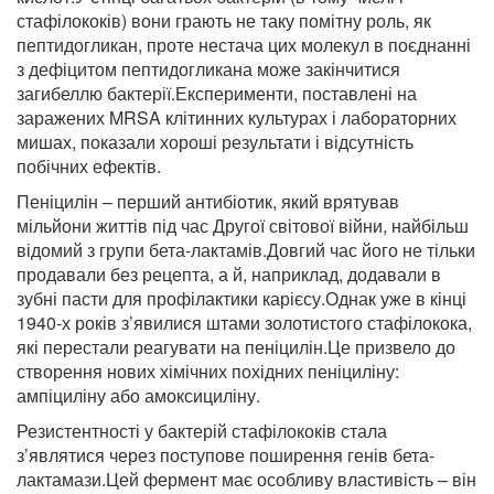
стафілококів) вони грають не таку помітну роль, як
пептидогликан, проте нестача цих молекул в поєднанні
з дефіцитом пептидогликана може закінчитися
загибеллю бактерії.Експерименти, поставлені на
заражених MRSA клітинних культурах і лабораторних
мишах, показали хороші результати і відсутність
побічних ефектів.
Пеніцилін – перший антибіотик, який врятував
мільйони життів під час Другої світової війни, найбільш
відомий з групи бета-лактамів.Довгий час його не тільки
продавали без рецепта, а й, наприклад, додавали в
зубні пасти для профілактики карієсу.Однак уже в кінці
1940-х років з’явилися штами золотистого стафілокока,
які перестали реагувати на пеніцилін.Це призвело до
створення нових хімічних похідних пеніциліну:
ампіциліну або амоксициліну.
Резистентності у бактерій стафілококів стала
з’являтися через поступове поширення генів бета-
лактамази.Цей фермент має особливу властивість – він