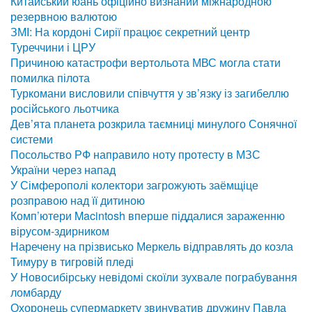
Китайський юань офіційно визнаний міжнародною
резервною валютою
ЗМІ: На кордоні Сирії працює секретний центр
Туреччини і ЦРУ
Причиною катастрофи вертольота МВС могла стати
помилка пілота
Туркомани висловили співчуття у зв’язку із загибеллю
російського льотчика
Дев’ята планета розкрила таємниці минулого Сонячної
системи
Посольство РФ направило ноту протесту в МЗС
України через напад
У Сімферополі колектори загрожують заёмщіце
розправою над її дитиною
Комп’ютери Macintosh вперше піддалися зараженню
вірусом-здирником
Наречену на прізвисько Меркель відправлять до козла
Тимуру в тигровій пледі
У Новосибірську невідомі скоїли зухвале пограбування
ломбарду
Охоронець супермаркету звинуватив дружину Павла