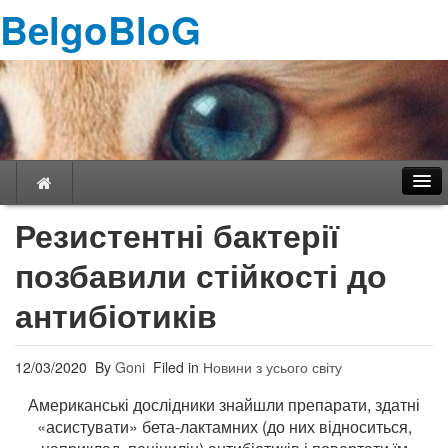
BelgoBloG
Резистентні бактерії
позбавили стійкості до
Навігація
антибіотиків
12/03/2020
By
Goni
Filed in
Новини з усього світу
Американські дослідники знайшли препарати, здатні
«асистувати» бета-лактамних (до них відноситься,