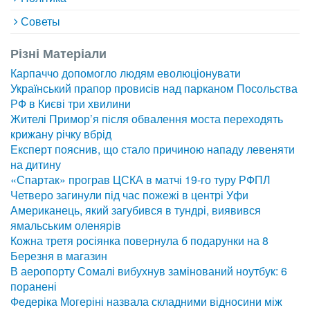
Советы
Різні Матеріали
Карпаччо допомогло людям еволюціонувати
Український прапор провисів над парканом Посольства
РФ в Києві три хвилини
Жителі Примор’я після обвалення моста переходять
крижану річку вбрід
Експерт пояснив, що стало причиною нападу левеняти
на дитину
«Спартак» програв ЦСКА в матчі 19-го туру РФПЛ
Четверо загинули під час пожежі в центрі Уфи
Американець, який загубився в тундрі, виявився
ямальським оленярів
Кожна третя росіянка повернула б подарунки на 8
Березня в магазин
В аеропорту Сомалі вибухнув замінований ноутбук: 6
поранені
Федеріка Могеріні назвала складними відносини між