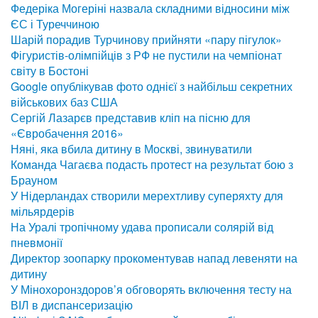
Федеріка Могеріні назвала складними відносини між
ЄС і Туреччиною
Шарій порадив Турчинову прийняти «пару пігулок»
Фігуристів-олімпійців з РФ не пустили на чемпіонат
світу в Бостоні
Google опублікував фото однієї з найбільш секретних
військових баз США
Сергій Лазарєв представив кліп на пісню для
«Євробачення 2016»
Няні, яка вбила дитину в Москві, звинуватили
Команда Чагаєва подасть протест на результат бою з
Брауном
У Нідерландах створили мерехтливу суперяхту для
мільярдерів
На Уралі тропічному удава прописали солярій від
пневмонії
Директор зоопарку прокоментував напад левеняти на
дитину
У Мінохоронздоров’я обговорять включення тесту на
ВІЛ в диспансеризацію