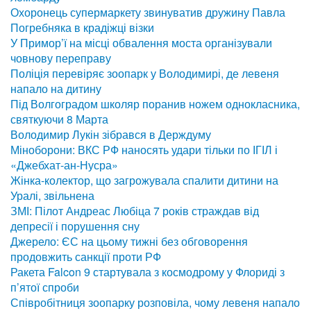
Охоронець супермаркету звинуватив дружину Павла
Погребняка в крадіжці візки
У Примор’ї на місці обвалення моста організували
човнову переправу
Поліція перевіряє зоопарк у Володимирі, де левеня
напало на дитину
Під Волгоградом школяр поранив ножем однокласника,
святкуючи 8 Марта
Володимир Лукін зібрався в Держдуму
Міноборони: ВКС РФ наносять удари тільки по ІГІЛ і
«Джебхат-ан-Нусра»
Жінка-колектор, що загрожувала спалити дитини на
Уралі, звільнена
ЗМІ: Пілот Андреас Любіца 7 років страждав від
депресії і порушення сну
Джерело: ЄС на цьому тижні без обговорення
продовжить санкції проти РФ
Ракета Falcon 9 стартувала з космодрому у Флориді з
п’ятої спроби
Співробітниця зоопарку розповіла, чому левеня напало