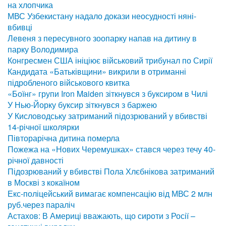
на хлопчика
МВС Узбекистану надало докази неосудності няні-
вбивці
Левеня з пересувного зоопарку напав на дитину в
парку Володимира
Конгресмен США ініціює військовий трибунал по Сирії
Кандидата «Батьківщини» викрили в отриманні
підробленого військового квитка
«Боїнг» групи Iron Maiden зіткнувся з буксиром в Чилі
У Нью-Йорку буксир зіткнувся з баржею
У Кисловодську затриманий підозрюваний у вбивстві
14-річної школярки
Півторарічна дитина померла
Пожежа на «Нових Черемушках» стався через течу 40-
річної давності
Підозрюваний у вбивстві Пола Хлєбнікова затриманий
в Москві з кокаїном
Екс-поліцейський вимагає компенсацію від МВС 2 млн
руб.через параліч
Астахов: В Америці вважають, що сироти з Росії –