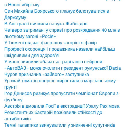
в Новосибірську
Син Михайла Боярського планує балотуватися в
Держдуму
В Австралії виявили павука-Жабоєдов
Четверо затримані у справі про розкрадання 40 млн в
льотному загоні «Росія»
У Тюмені під час фаєр-шоу загорівся факір
Професії охоронця і продажника назвали найбільш
шкідливими для здоров’я
У мавп виявили «бачать» гравітацію нейрони
«АвтоВАЗ» може очолити президент румунської Dacia
Чуров призначив «зайвого» заступника
Урожай томатів вперше виростили в марсіанському
грунті
Ігор Денисов ризикує пропустити чемпіонат Європи з
футболу
Австрія відмовила Росії в екстрадиції Уралу Рахімова
Резистентних бактерій позбавили стійкості до
антибіотиків
Темні галактики звинуватили у зникненні супутників