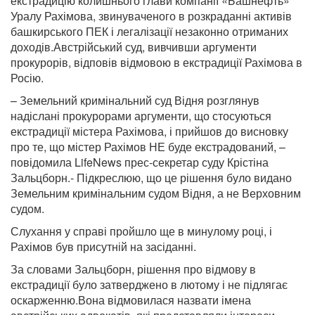
екстрадицію колишнього глави компанії «Башнефть»
Уралу Рахімова, звинуваченого в розкраданні активів
башкирського ПЕК і легалізації незаконно отриманих
доходів.Австрійський суд, вивчивши аргументи
прокурорів, відповів відмовою в екстрадиції Рахімова в
Росію.
– Земельний кримінальний суд Відня розглянув
надіслані прокурорами аргументи, що стосуються
екстрадиції містера Рахімова, і прийшов до висновку
про те, що містер Рахімов НЕ буде екстрадований, –
повідомила LifeNews прес-секретар суду Крістіна
Зальцборн.- Підкреслюю, що це рішення було видано
Земельним кримінальним судом Відня, а не Верховним
судом.
Слухання у справі пройшло ще в минулому році, і
Рахімов був присутній на засіданні.
За словами Зальцборн, рішення про відмову в
екстрадиції було затверджено в лютому і не підлягає
оскарженню.Вона відмовилася назвати імена