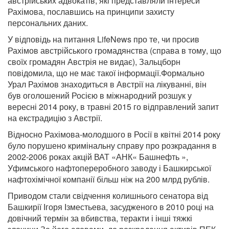
австрійських адвокатів, які представляли інтереси
Рахімова, пославшись на принципи захисту
персональних даних.
У відповідь на питання LifeNews про те, чи просив
Рахімов австрійського громадянства (справа в тому, що
своїх громадян Австрія не видає), Зальцборн
повідомила, що не має такої інформації.Формально
Урал Рахімов знаходиться в Австрії на лікуванні, він
був оголошений Росією в міжнародний розшук у
вересні 2014 року, в травні 2015 го відправлений запит
на екстрадицію з Австрії.
Відносно Рахімова-молодшого в Росії в квітні 2014 року
було порушено кримінальну справу про розкрадання в
2002-2006 роках акцій ВАТ «АНК« Башнефть »,
Уфимського нафтопереробного заводу і Башкирської
нафтохімічної компанії більш ніж на 200 млрд рублів.
Приводом стали свідчення колишнього сенатора від
Башкирії Ігоря Ізместьева, засудженого в 2010 році на
довічний термін за вбивства, теракти і інші тяжкі