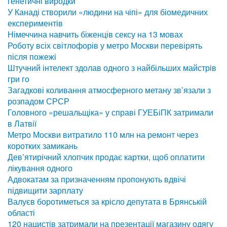
генетичні виродки
У Канаді створили «людини на чіпі» для біомедичних
експериментів
Німеччина навчить біженців сексу на 13 мовах
Роботу всіх світлофорів у метро Москви перевірять
після пожежі
Штучний інтелект здолав одного з найбільших майстрів
гри го
Загадкові коливання атмосферного метану зв’язали з
розпадом СРСР
Головного «решальщіка» у справі ГУЕБіПК затримали
в Латвії
Метро Москви витратило 110 млн на ремонт через
коротких замикань
Дев’ятирічний хлопчик продає картки, щоб оплатити
лікування одного
Адвокатам за призначенням пропонують вдвічі
підвищити зарплату
Валуєв боротиметься за крісло депутата в Брянській
області
120 нацистів затримали на презентації магазину одягу