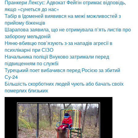
Пранкери Лексус: Адвокат Фейгін отримає відповідь,
якщо «сунеться до нас»
Табір в Ідоменей виявився на межі можливостей з
прийому біженців
Шарапова заявила, що не отримувала п’ять листів про
заборону мельдоній
Няню-вбивцю пов’язують з-за нападів агресії в
психлікарні при СІЗО
Начальника поліції Внуково затримали перед
підвищенням по службі
Турецький поет вибачився перед Росією за збитий
Су-24
Більшість скорботних людей чують або бачать своїх
померлих близьких