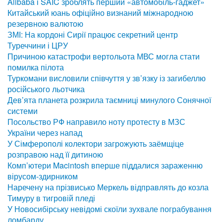
Alibaba і SAIC зроблять перший «автомобіль-гаджет»
Китайський юань офіційно визнаний міжнародною
резервною валютою
ЗМІ: На кордоні Сирії працює секретний центр
Туреччини і ЦРУ
Причиною катастрофи вертольота МВС могла стати
помилка пілота
Туркомани висловили співчуття у зв’язку із загибеллю
російського льотчика
Дев’ята планета розкрила таємниці минулого Сонячної
системи
Посольство РФ направило ноту протесту в МЗС
України через напад
У Сімферополі колектори загрожують заёмщіце
розправою над її дитиною
Комп’ютери Macintosh вперше піддалися зараженню
вірусом-здирником
Наречену на прізвисько Меркель відправлять до козла
Тимуру в тигровій пледі
У Новосибірську невідомі скоїли зухвале пограбування
ломбарду