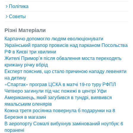
Політика
Советы
Різні Матеріали
Карпаччо допомогло людям еволюціонувати
Український прапор провисів над парканом Посольства
РФ в Києві три хвилини
Жителі Примор’я після обвалення моста переходять
крижану річку вбрід
Експерт пояснив, що стало причиною нападу левеняти
на дитину
«Спартак» програв ЦСКА в матчі 19-го туру РФПЛ
Четверо загинули під час пожежі в центрі Уфи
Американець, який загубився в тундрі, виявився
ямальським оленярів
Кожна третя росіянка повернула б подарунки на 8
Березня в магазин
В аеропорту Сомалі вибухнув замінований ноутбук: 6
поранені