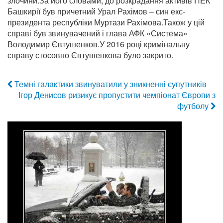
злочини.За його словами, до розкрадання активів ПЕК
Башкирії був причетний Урал Рахімов – син екс-
президента республіки Муртази Рахімова.Також у цій
справі був звинувачений і глава АФК «Система»
Володимир Євтушенков.У 2016 році кримінальну
справу стосовно Євтушенкова було закрито.
Темні галактики звинуватили у зникненні супутників
Ігор Денисов ризикує пропустити чемпіонат Європи з
футболу