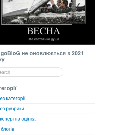
lgoBloG не оновлюється з 2021
ку
тегорії
ез категорії
ез рубрики
кспертна оцінка
 блогів