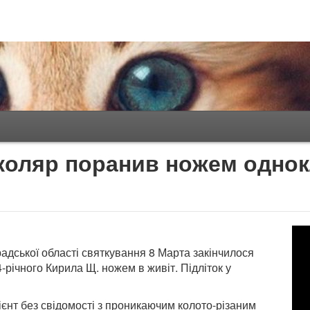
коляр поранив ножем однок
радської області святкування 8 Марта закінчилося
-річного Кирила Щ. ножем в живіт. Підліток у
ієнт без свідомості з проникаючим колото-різаним