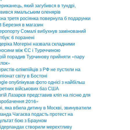
риканець, який загубився в тундрі,
вився ямальським оленярів
на третя росіянка повернула б подарунки
8 Березня в магазин
еропорту Сомалі вибухнув замінований
тбук: 6 поранені
еріка Могеріні назвала складними
носини між ЄС і Туреччиною
ій порадив Турчинову прийняти «пару
улок»
уристів-олімпійців з РФ не пустили на
піонат світу в Бостоні
gle опублікував фото однієї з найбільш
ретних військових баз США
гій Лазарєв представив кліп на пісню для
вробачення 2016»
і, яка вбила дитину в Москві, звинуватили
анда Чагаєва подасть протест на
ультат бою з Брауном
ідерландах створили мерехтливу