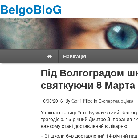
BelgoBloG
Навігація
Під Волгоградом ш
святкуючи 8 Марта
16/03/2016
By
Goni
Filed in
Експертна оцінка
У школі станиці Усть-Бузулукський Волгог
трагедією. 15-річний Дмитро З. поранив 14
важкому стані доставлений в лікарню.
– Зі школи був доставлений 14-річний пац