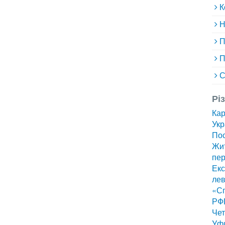
К
Н
П
П
С
Рі
Ка
Укр
Пос
Жит
пер
Екс
лев
«Сп
РФ
Чет
Уф