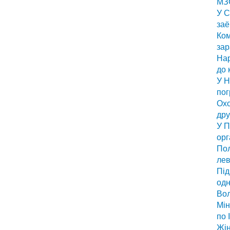
МЗС
У С
заё
Ком
за
Нар
до 
У Н
по
Охо
дру
У П
орг
Пол
лев
Під
одн
Вол
Мін
по 
Жін