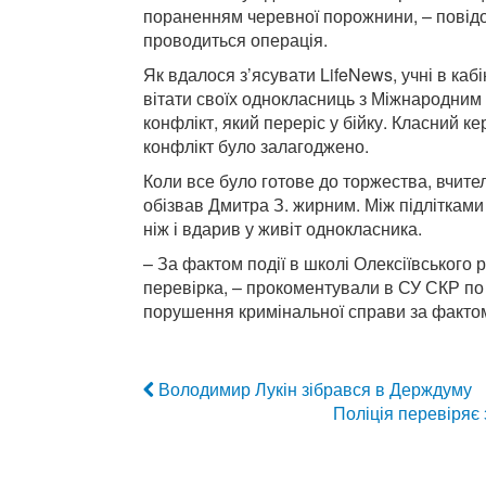
пораненням черевної порожнини, – повідо
проводиться операція.
Як вдалося з’ясувати LifeNews, учні в ка
вітати своїх однокласниць з Міжнародним
конфлікт, який переріс у бійку. Класний ке
конфлікт було залагоджено.
Коли все було готове до торжества, вчите
обізвав Дмитра З. жирним. Між підлітками 
ніж і вдарив у живіт однокласника.
– За фактом події в школі Олексіївського
перевірка, – прокоментували в СУ СКР по 
порушення кримінальної справи за фактом
Володимир Лукін зібрався в Держдуму
Поліція перевіряє