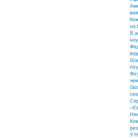
Аме
вия
Кож
на 
В а
ноу
Фед
від
Шар
піг
Фіг
чем
Goo
сек
Сер
«Є
Нян
Ком
рез
У Н