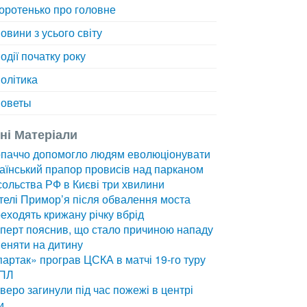
оротенько про головне
овини з усього світу
одії початку року
олітика
оветы
зні Матеріали
рпаччо допомогло людям еволюціонувати
аїнський прапор провисів над парканом
ольства РФ в Києві три хвилини
елі Примор’я після обвалення моста
еходять крижану річку вбрід
перт пояснив, що стало причиною нападу
еняти на дитину
артак» програв ЦСКА в матчі 19-го туру
ПЛ
веро загинули під час пожежі в центрі
и