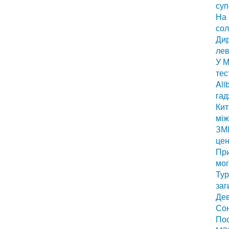
суп
На 
сол
Дир
лев
У М
тес
Ali
гад
Кит
мі
ЗМІ
цен
Пр
мог
Тур
заг
Дев
Сон
Пос