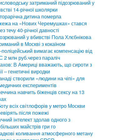
исловодську затриманий підозрюваний у
встві 14-річної школярки
торарічна дитина померла
жежа на «Нових Черемушках» стався
ез течу 40-річної давності
озрюваний у вбивстві Пола Хлєбнікова
риманий в Москві з кокаїном
-поліцейський вимагає компенсацію від
 2 млн руб.через параліч
ахов: В Америці вважають, що сироти з
ії – генетичні виродки
анаді створили «людини на чіпі» для
медичних експериментів
еччина навчить біженців сексу на 13
вах
оту всіх світлофорів у метро Москви
евірять після пожежі
чний інтелект здолав одного з
більших майстрів гри го
адкові коливання атмосферного метану