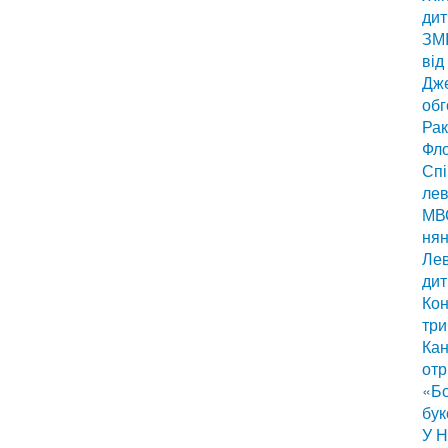
дит
ЗМІ
від
Дже
обг
Рак
Фло
Спі
лев
МВС
нян
Лев
дит
Кон
три
Кан
отр
«Бо
бук
У Н