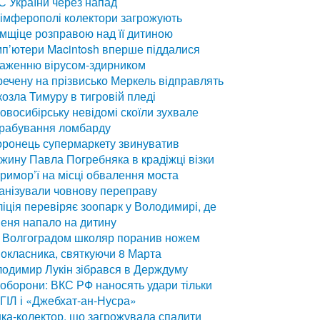
 України через напад
імферополі колектори загрожують
мщіце розправою над її дитиною
п’ютери Macintosh вперше піддалися
раженню вірусом-здирником
ечену на прізвисько Меркель відправлять
козла Тимуру в тигровій пледі
овосибірську невідомі скоїли зухвале
грабування ломбарду
ронець супермаркету звинуватив
жину Павла Погребняка в крадіжці візки
римор’ї на місці обвалення моста
анізували човнову переправу
іція перевіряє зоопарк у Володимирі, де
еня напало на дитину
 Волгоградом школяр поранив ножем
окласника, святкуючи 8 Марта
одимир Лукін зібрався в Держдуму
оборони: ВКС РФ наносять удари тільки
ІГІЛ і «Джебхат-ан-Нусра»
ка-колектор, що загрожувала спалити