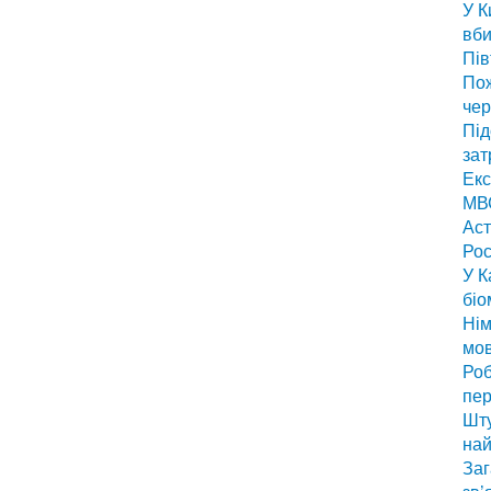
У К
вби
Пів
По
чер
Під
зат
Екс
МВС
Аст
Рос
У К
біо
Нім
мо
Роб
пер
Шту
най
Заг