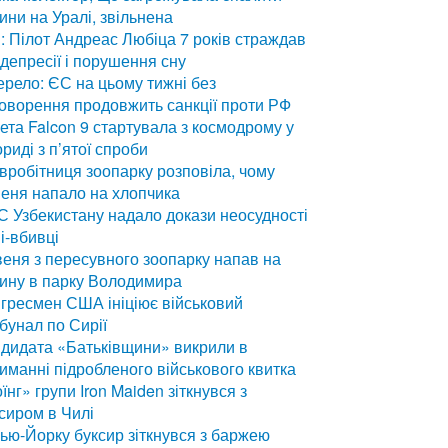
ини на Уралі, звільнена
: Пілот Андреас Любіца 7 років страждав
 депресії і порушення сну
рело: ЄС на цьому тижні без
оворення продовжить санкції проти РФ
ета Falcon 9 стартувала з космодрому у
риді з п’ятої спроби
вробітниця зоопарку розповіла, чому
еня напало на хлопчика
 Узбекистану надало докази неосудності
і-вбивці
еня з пересувного зоопарку напав на
ину в парку Володимира
гресмен США ініціює військовий
бунал по Сирії
дидата «Батьківщини» викрили в
иманні підробленого військового квитка
їнг» групи Iron Maiden зіткнувся з
сиром в Чилі
ью-Йорку буксир зіткнувся з баржею