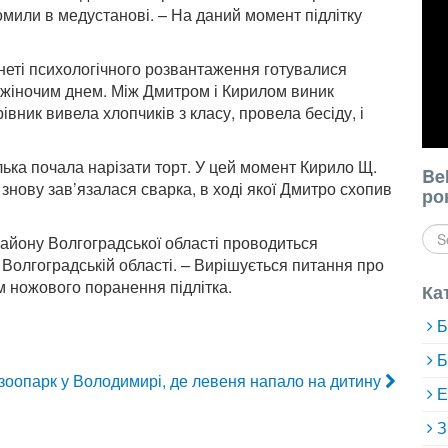
мили в медустанові. – На даний момент підлітку
бінеті психологічного розвантаження готувалися
 жіночим днем. Між Дмитром і Кирилом виник
рівник вивела хлопчиків з класу, провела бесіду, і
лька почала нарізати торт. У цей момент Кирило Щ.
Be
знову зав’язалася сварка, в ході якої Дмитро схопив
ро
 району Волгоградської області проводиться
Волгоградській області. – Вирішується питання про
 ножового поранення підлітка.
Ка
Б
Б
 зоопарк у Володимирі, де левеня напало на дитину
Е
З