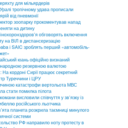
еряхту для мільярдерів
Уралі тропічному удава прописали
ярій від пневмонії
ектор зоопарку прокоментував напад
еняти на дитину
інохоронздоров’я обговорять включення
ту на ВІЛ в диспансеризацію
baba і SAIC зроблять перший «автомобіль-
жет»
айський юань офіційно визнаний
жнародною резервною валютою
: На кордоні Сирії працює секретний
тр Туреччини і ЦРУ
ичиною катастрофи вертольота МВС
ла стати помилка пілота
комани висловили співчуття у зв’язку із
ибеллю російського льотчика
’ята планета розкрила таємниці минулого
ячної системи
ольство РФ направило ноту протесту в