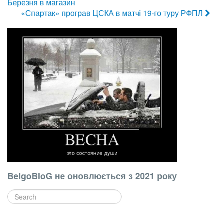
Березня в магазин
«Спартак» програв ЦСКА в матчі 19-го туру РФПЛ
BelgoBloG не оновлюється з 2021 року