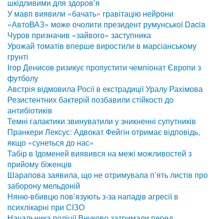
шкідливими для здоров’я
У мавп виявили «бачать» гравітацію нейрони
«АвтоВАЗ» може очолити президент румунської Dacia
Чуров призначив «зайвого» заступника
Урожай томатів вперше виростили в марсіанському
грунті
Ігор Денисов ризикує пропустити чемпіонат Європи з
футболу
Австрія відмовила Росії в екстрадиції Уралу Рахімова
Резистентних бактерій позбавили стійкості до
антибіотиків
Темні галактики звинуватили у зникненні супутників
Пранкери Лексус: Адвокат Фейгін отримає відповідь,
якщо «сунеться до нас»
Табір в Ідоменей виявився на межі можливостей з
прийому біженців
Шарапова заявила, що не отримувала п’ять листів про
заборону мельдоній
Няню-вбивцю пов’язують з-за нападів агресії в
психлікарні при СІЗО
Начальника поліції Внуково затримали перед