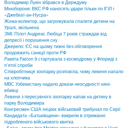
Володимир Лукін зібрався в Держдуму
Міноборони: ВКС РФ наносять удари тільки по ІГІЛ і
«Джебхат-ан-Нусра»
Жінка-колектор, що загрожувала спалити дитини на
Уралі, звільнена
ЗМІ: Пілот Андреас Любіца 7 років страждав від
депресії і порушення сну
Джерело: ЄС на цьому тижні без обговорення
продовжить санкції проти РФ
Ракета Falcon 9 стартувала з космодрому у Флориді з
п’ятої спроби
Співробітниця зоопарку розповіла, чому левеня напало
на хлопчика
МВС Узбекистану надало докази неосудності няні-
вбивці
Левеня з пересувного зоопарку напав на дитину в
парку Володимира
Конгресмен США ініціює військовий трибунал по Сирії
Кандидата «Батьківщини» викрили в отриманні
підробленого військового квитка
«Боїнг» групи Iron Maiden зіткнувся з буксиром в Чилі