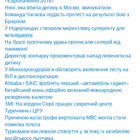
«Євробачення 2016»
Няні, яка вбила дитину в Москві, звинуватили
Команда Чагаєва подасть протест на результат бою з
Брауном
У Нідерландах створили мерехтливу суперяхту для
мільярдерів
На Уралі тропічному удава прописали солярій від
пневмонії
Директор зоопарку прокоментував напад левеняти на
дитину
У Мінохоронздоров’я обговорять включення тесту на
ВІЛ в диспансеризацію
Alibaba і SAIC зроблять перший «автомобіль-гаджет»
Китайський юань офіційно визнаний міжнародною
резервною валютою
ЗМІ: На кордоні Сирії працює секретний центр
Туреччини і ЦРУ
Причиною катастрофи вертольота МВС могла стати
помилка пілота
Туркомани висловили співчуття у зв’язку із загибеллю
російського льотчика