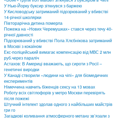
У Нью-Йорку буксир зіткнувся з баржею
У Кисловодську затриманий підозрюваний у вбивстві
14-річної школярки
Півторарічна дитина померла
Пожежа на «Нових Черемушках» стався через течу 40-
річної давності
Підозрюваний у вбивстві Пола Хлєбнікова затриманий
в Москві з кокаїном
Екс-поліцейський вимагає компенсацію від МВС 2 млн
руб.через параліч
Астахов: В Америці вважають, що сироти з Росії –
генетичні виродки
У Канаді створили «людини на чіпі» для біомедичних
експериментів
Німеччина навчить біженців сексу на 13 мовах
Роботу всіх світлофорів у метро Москви перевірять
після пожежі
Штучний інтелект здолав одного з найбільших майстрів
гри го
Загадкові коливання атмосферного метану зв’язали з