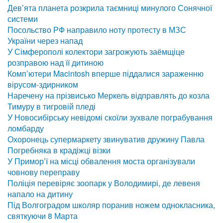
Дев’ята планета розкрила таємниці минулого Сонячної
системи
Посольство РФ направило ноту протесту в МЗС
України через напад
У Сімферополі колектори загрожують заёмщіце
розправою над її дитиною
Комп’ютери Macintosh вперше піддалися зараженню
вірусом-здирником
Наречену на прізвисько Меркель відправлять до козла
Тимуру в тигровій пледі
У Новосибірську невідомі скоїли зухвале пограбування
ломбарду
Охоронець супермаркету звинуватив дружину Павла
Погребняка в крадіжці візки
У Примор’ї на місці обвалення моста організували
човнову переправу
Поліція перевіряє зоопарк у Володимирі, де левеня
напало на дитину
Під Волгоградом школяр поранив ножем однокласника,
святкуючи 8 Марта