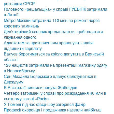
розпадом СРСР
Головного «решальщіка» у справі ГУЕБіПК затримали
в Латвії
Метро Москви витратило 110 млн на ремонт через
коротких замикань
Дев’ятирічний хлопчик продає картки, щоб оплатити
лікування одного
Адвокатам за призначенням пропонують вдвічі
підвищити зарплату
Валуєв боротиметься за крісло депутата в Брянській
області
120 нацистів затримали на презентації магазину одягу
в Новосибірську
Син Михайла Боярського планує балотуватися в
Держдуму
В Австралії виявили павука-Жабоєдов
Четверо затримані у справі про розкрадання 40 млн в
льотному загоні «Росія»
У Тюмені під час фаєр-шоу загорівся факір
Професії охоронця і продажника назвали найбільш