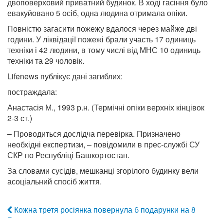
двоповерховий приватний будинок. В ході гасіння було
евакуйовано 5 осіб, одна людина отримала опіки.
Повністю загасити пожежу вдалося через майже дві
години. У ліквідації пожежі брали участь 17 одиниць
техніки і 42 людини, в тому числі від МНС 10 одиниць
техніки та 29 чоловік.
Lifenews публікує дані загиблих:
постраждала:
Анастасія М., 1993 р.н. (Термічні опіки верхніх кінцівок
2-3 ст.)
– Проводиться дослідча перевірка. Призначено
необхідні експертизи, – повідомили в прес-службі СУ
СКР по Республіці Башкортостан.
За словами сусідів, мешканці згорілого будинку вели
асоціальний спосіб життя.
Кожна третя росіянка повернула б подарунки на 8