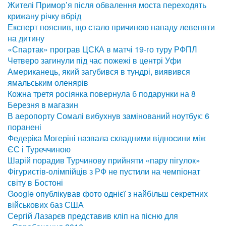
Жителі Примор’я після обвалення моста переходять
крижану річку вбрід
Експерт пояснив, що стало причиною нападу левеняти
на дитину
«Спартак» програв ЦСКА в матчі 19-го туру РФПЛ
Четверо загинули під час пожежі в центрі Уфи
Американець, який загубився в тундрі, виявився
ямальським оленярів
Кожна третя росіянка повернула б подарунки на 8
Березня в магазин
В аеропорту Сомалі вибухнув замінований ноутбук: 6
поранені
Федеріка Могеріні назвала складними відносини між
ЄС і Туреччиною
Шарій порадив Турчинову прийняти «пару пігулок»
Фігуристів-олімпійців з РФ не пустили на чемпіонат
світу в Бостоні
Google опублікував фото однієї з найбільш секретних
військових баз США
Сергій Лазарєв представив кліп на пісню для