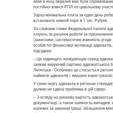
який в кінці березня має бути спрямовани
постійної комісії РПЛ по цивільному учас
Зараз мінімальна плата за один день робо
встановити нижній поріг в 1 тис. Рублів.
За словами глави Федеральної палати адв
існують за рахунок роботи за призначенн
(захисники, систематично вчиняють угоди 
особистої фінансової мотивації адвокатів,
підсудних.
– Це підвищить конкуренцію серед адвокат
заявив керуючий партнер адвокатського б
Леонтьєв.- Особливо це стосується регіон
наймати адвокатів і змушені користувати
У свою чергу адвокати в регіонах ствердж
далеко не єдина проблема в цій сфері.
– З огляду на ринкову вартість адвокатсь
документації, а також наявність випадків
належні за законом гроші, збільшення мін