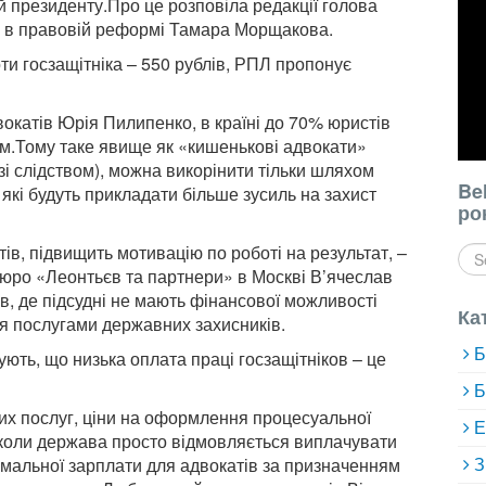
й президенту.Про це розповіла редакції голова
ті в правовій реформі Тамара Морщакова.
ти госзащітніка – 550 рублів, РПЛ пропонує
окатів Юрія Пилипенко, в країні до 70% юристів
ям.Тому таке явище як «кишенькові адвокати»
зі слідством), можна викорінити тільки шляхом
Be
 які будуть прикладати більше зусиль на захист
ро
ів, підвищить мотивацію по роботі на результат, –
юро «Леонтьєв та партнери» в Москві В’ячеслав
ів, де підсудні не мають фінансової можливості
Ка
ся послугами державних захисників.
Б
ують, що низька оплата праці госзащітніков – це
Б
ких послуг, ціни на оформлення процесуальної
Е
, коли держава просто відмовляється виплачувати
З
імальної зарплати для адвокатів за призначенням