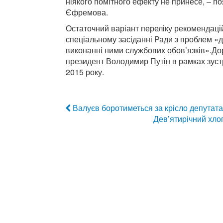
ніякого помітного ефекту не принесе, – п
Єфремова.
Остаточний варіант переліку рекомендаці
спеціальному засіданні Ради з проблем «д
виконанні ними службових обов’язків».До
президент Володимир Путін в рамках зустр
2015 року.
Валуєв боротиметься за крісло депутата 
Дев’ятирічний хло