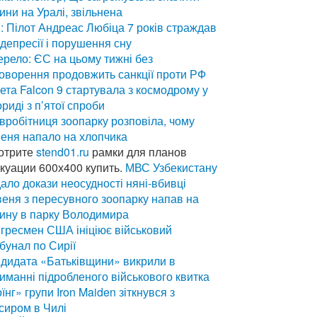
ини на Уралі, звільнена
: Пілот Андреас Любіца 7 років страждав
 депресії і порушення сну
рело: ЄС на цьому тижні без
оворення продовжить санкції проти РФ
ета Falcon 9 стартувала з космодрому у
риді з п’ятої спроби
вробітниця зоопарку розповіла, чому
еня напало на хлопчика
отрите
stend01.ru
рамки для планов
куации 600х400 купить.
МВС Узбекистану
ало докази неосудності няні-вбивці
еня з пересувного зоопарку напав на
ину в парку Володимира
гресмен США ініціює військовий
бунал по Сирії
дидата «Батьківщини» викрили в
иманні підробленого військового квитка
їнг» групи Iron Maiden зіткнувся з
сиром в Чилі