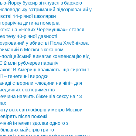
ью-Йорку буксир зіткнувся з баржею
исловодську затриманий підозрюваний у
встві 14-річної школярки
торарічна дитина померла
жежа на «Нових Черемушках» стався
ез течу 40-річної давності
озрюваний у вбивстві Пола Хлєбнікова
риманий в Москві з кокаїном
-поліцейський вимагає компенсацію від
 2 млн руб.через параліч
ахов: В Америці вважають, що сироти з
ії – генетичні виродки
анаді створили «людини на чіпі» для
медичних експериментів
еччина навчить біженців сексу на 13
вах
оту всіх світлофорів у метро Москви
евірять після пожежі
чний інтелект здолав одного з
більших майстрів гри го