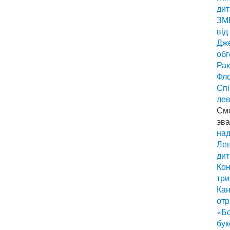
дит
ЗМІ
від
Дже
обг
Рак
Фло
Спі
лев
См
эва
над
Лев
дит
Кон
три
Кан
отр
«Бо
бук