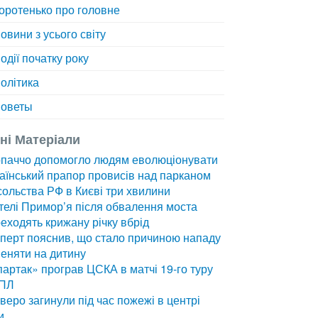
оротенько про головне
овини з усього світу
одії початку року
олітика
оветы
зні Матеріали
рпаччо допомогло людям еволюціонувати
аїнський прапор провисів над парканом
ольства РФ в Києві три хвилини
елі Примор’я після обвалення моста
еходять крижану річку вбрід
перт пояснив, що стало причиною нападу
еняти на дитину
артак» програв ЦСКА в матчі 19-го туру
ПЛ
веро загинули під час пожежі в центрі
и