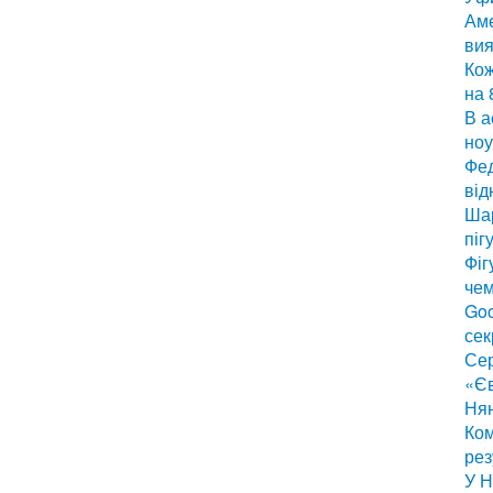
Аме
вия
Кож
на 
В а
ноу
Фед
від
Шар
піг
Фіг
чем
Goo
сек
Сер
«Є
Нян
Ком
рез
У Н