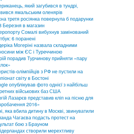
риканець, який загубився в тундрі,
вився ямальським оленярів
на третя росіянка повернула б подарунки
8 Березня в магазин
еропорту Сомалі вибухнув замінований
тбук: 6 поранені
еріка Могеріні назвала складними
носини між ЄС і Туреччиною
ій порадив Турчинову прийняти «пару
улок»
уристів-олімпійців з РФ не пустили на
піонат світу в Бостоні
gle опублікував фото однієї з найбільш
ретних військових баз США
гій Лазарєв представив кліп на пісню для
вробачення 2016»
і, яка вбила дитину в Москві, звинуватили
анда Чагаєва подасть протест на
ультат бою з Брауном
ідерландах створили мерехтливу