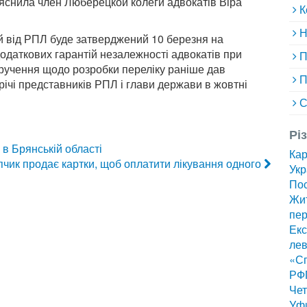
ояснила член Люберецкой колеги адвокатів Віра
К
Н
й від РПЛ буде затверджений 10 березня на
одаткових гарантій незалежності адвокатів при
П
ручення щодо розробки переліку раніше дав
П
ічі представників РПЛ і глави держави в жовтні
С
Рі
в Брянській області
Ка
пчик продає картки, щоб оплатити лікування одного
Укр
Пос
Жит
пер
Екс
лев
«Сп
РФ
Чет
Уф