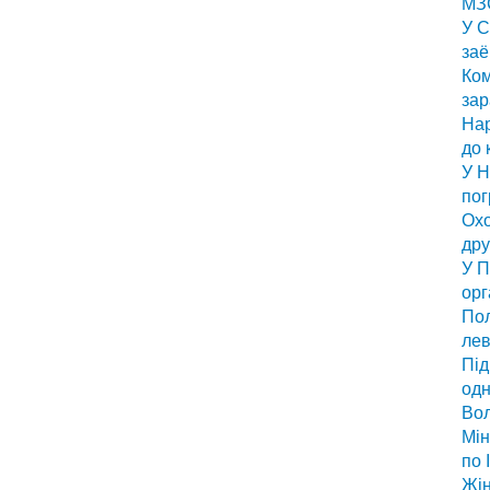
МЗС
У С
заё
Ком
за
Нар
до 
У Н
по
Охо
дру
У П
орг
Пол
лев
Під
одн
Вол
Мін
по 
Жін