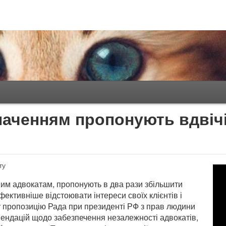
наченням пропонують вдвіч
ту
ним адвокатам, пропонують в два рази збільшити
ективніше відстоювати інтереси своїх клієнтів і
ну пропозицію Рада при президенті РФ з прав людини
мендацій щодо забезпечення незалежності адвокатів,