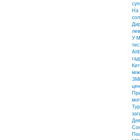
суп
На 
сол
Дир
лев
У М
тес
Ali
гад
Кит
мі
ЗМІ
цен
Пр
мог
Тур
заг
Дев
Сон
Пос