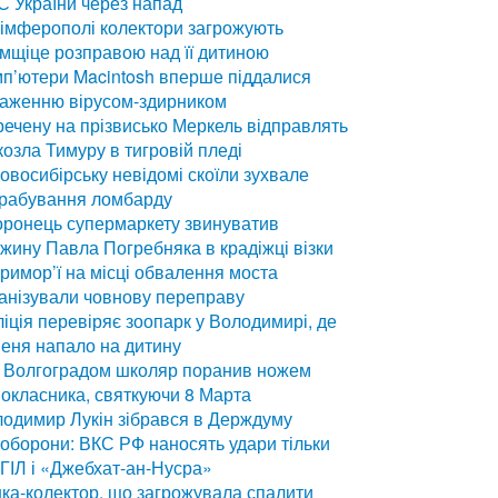
 України через напад
імферополі колектори загрожують
мщіце розправою над її дитиною
п’ютери Macintosh вперше піддалися
раженню вірусом-здирником
ечену на прізвисько Меркель відправлять
козла Тимуру в тигровій пледі
овосибірську невідомі скоїли зухвале
грабування ломбарду
ронець супермаркету звинуватив
жину Павла Погребняка в крадіжці візки
римор’ї на місці обвалення моста
анізували човнову переправу
іція перевіряє зоопарк у Володимирі, де
еня напало на дитину
 Волгоградом школяр поранив ножем
окласника, святкуючи 8 Марта
одимир Лукін зібрався в Держдуму
оборони: ВКС РФ наносять удари тільки
ІГІЛ і «Джебхат-ан-Нусра»
ка-колектор, що загрожувала спалити