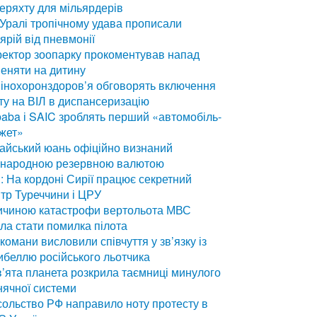
еряхту для мільярдерів
Уралі тропічному удава прописали
ярій від пневмонії
ектор зоопарку прокоментував напад
еняти на дитину
інохоронздоров’я обговорять включення
ту на ВІЛ в диспансеризацію
baba і SAIC зроблять перший «автомобіль-
жет»
айський юань офіційно визнаний
жнародною резервною валютою
: На кордоні Сирії працює секретний
тр Туреччини і ЦРУ
ичиною катастрофи вертольота МВС
ла стати помилка пілота
комани висловили співчуття у зв’язку із
ибеллю російського льотчика
’ята планета розкрила таємниці минулого
ячної системи
ольство РФ направило ноту протесту в