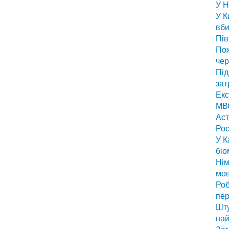
У Н
У К
вби
Пів
По
чер
Під
зат
Екс
МВС
Аст
Рос
У К
біо
Нім
мо
Роб
пер
Шту
най