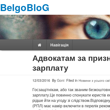
BelgoBloG
Навігація
Адвокатам за приз
зарплату
12/03/2016
By
Goni
Filed in
Новини з усього сві
Госзащітнікам, або так званим безкоштов
зарплату.Це повинно спонукати юристів еф
рідше йти на угоду зі слідством.Відповід
(РПЛ) має намір включити в перелік реко