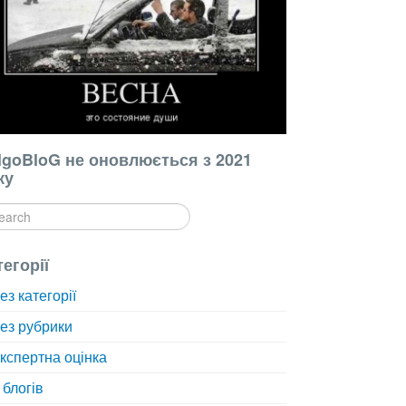
lgoBloG не оновлюється з 2021
ку
тегорії
ез категорії
ез рубрики
кспертна оцінка
 блогів