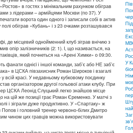
Пів
«Ростов» в гостях з мінімальним рахунком обіграв
По
ами з лідерами – армійцями Москви (по 37). У
чер
печатати ворота один одного і записали собі в актив
Під
 полі обіграв «Кубань» і з 23 очками розташувався
зат
Екс
фі, де місцевий однойменний клуб зіграв внічию з
МВС
ив опір залізничників (2: 1). І, що називається, на
Аст
ртаківців, який почнеться на «Арені Химки» о 09:30.
Рос
У К
ь фанати однієї і іншої команди, заб’є або НЕ заб’є
біо
така» в ЦСКА півзахисник Роман Широков і взагалі
Нім
е у всій красі. У недавньому кубковому поєдинку
мо
 став організатором другої гольової атаки клубу. При
Роб
нер ЦСКА Леонід Слуцький легко знайшов місце
пер
 на цій же позиції грає Роман Єременко. У матчі з
Шту
лі і зіграли дуже продуктивно. У «Спартаку» ж
най
ін Попов і головний тренер червоно-білих Дмитро
Заг
 яким чином цих гравців можна використовувати
зв’
Гол
 33 очками вийдуть на чисте третє місце в турнірній