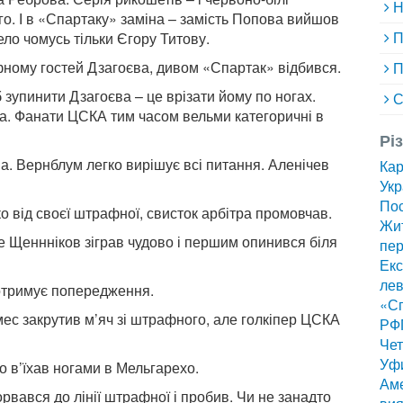
Н
о. І в «Спартаку» заміна – замість Попова вийшов
П
ло чомусь тільки Єгору Титову.
фному гостей Дзагоєва, дивом «Спартак» відбився.
П
 зупинити Дзагоєва – це врізати йому по ногах.
С
а. Фанати ЦСКА тим часом вельми категоричні в
Рі
єва. Вернблум легко вирішує всі питання. Аленічев
Ка
Укр
Пос
 від своєї штрафної, свисток арбітра промовчав.
Жит
ле Щеннніков зіграв чудово і першим опинився біля
пер
Екс
лев
ж отримує попередження.
«Сп
мес закрутив м’яч зі штрафного, але голкіпер ЦСКА
РФ
Чет
Уф
о в’їхав ногами в Мельгарехо.
Аме
рвався до лінії штрафної і пробив. Чи не занадто