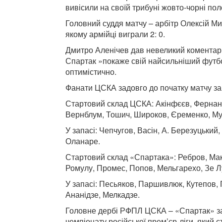
вивісили на своїй трибуні жовто-чорні по
Головний суддя матчу – арбітр Олексій Ми
якому армійці виграли 2: 0.
Дмитро Аленічев дав невеликий коментар 
Спартак »покаже свій найсильніший футб
оптимістично.
Фанати ЦСКА задовго до початку матчу зай
Стартовий склад ЦСКА: Акінфєєв, Фернанд
Вернблум, Тошич, Широков, Єременко, Му
У запасі: Чепчугов, Васін, А. Березуцький,
Оланаре.
Стартовий склад «Спартака»: Ребров, Макє
Ромулу, Промес, Попов, Мельгарехо, Зе Л
У запасі: Песьяков, Паршивлюк, Кутепов, 
Ананідзе, Мелкадзе.
Головне дербі РФПЛ ЦСКА – «Спартак» за
чемпіонату російської прем’єр-ліги, який 