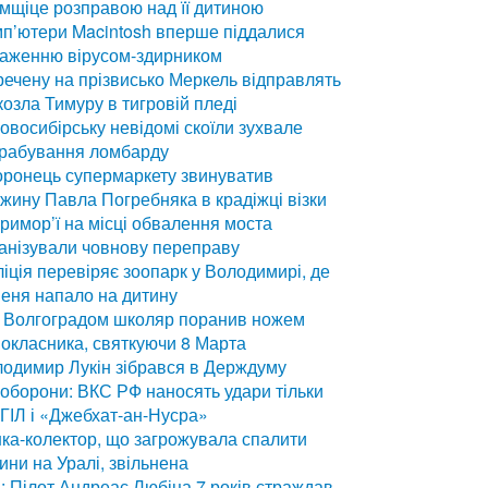
мщіце розправою над її дитиною
п’ютери Macintosh вперше піддалися
раженню вірусом-здирником
ечену на прізвисько Меркель відправлять
козла Тимуру в тигровій пледі
овосибірську невідомі скоїли зухвале
грабування ломбарду
ронець супермаркету звинуватив
жину Павла Погребняка в крадіжці візки
римор’ї на місці обвалення моста
анізували човнову переправу
іція перевіряє зоопарк у Володимирі, де
еня напало на дитину
 Волгоградом школяр поранив ножем
окласника, святкуючи 8 Марта
одимир Лукін зібрався в Держдуму
оборони: ВКС РФ наносять удари тільки
ІГІЛ і «Джебхат-ан-Нусра»
ка-колектор, що загрожувала спалити
ини на Уралі, звільнена
: Пілот Андреас Любіца 7 років страждав