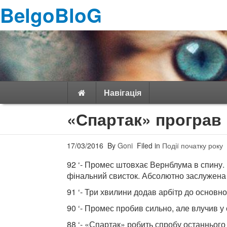
BelgoBloG
Навігація
«Спартак» програв 
17/03/2016
By
Goni
Filed in
Події початку року
92 ‘- Промес штовхає Вернблума в спину. 
фінальний свисток. Абсолютно заслужен
91 ‘- Три хвилини додав арбітр до основно
90 ‘- Промес пробив сильно, але влучив у с
88 ‘- «Спартак» робить спробу останньог