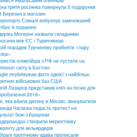
вився ямальським оленярів
на третя росіянка повернула б подарунки
8 Березня в магазин
еропорту Сомалі вибухнув замінований
тбук: 6 поранені
еріка Могеріні назвала складними
носини між ЄС і Туреччиною
ій порадив Турчинову прийняти «пару
улок»
уристів-олімпійців з РФ не пустили на
піонат світу в Бостоні
gle опублікував фото однієї з найбільш
ретних військових баз США
гій Лазарєв представив кліп на пісню для
вробачення 2016»
і, яка вбила дитину в Москві, звинуватили
анда Чагаєва подасть протест на
ультат бою з Брауном
ідерландах створили мерехтливу
еряхту для мільярдерів
Уралі тропічному удава прописали