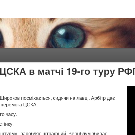
ЦСКА в матчі 19-го туру Р
Широков посміхається, сидячи на лавці. Арбітр дає
а перемога ЦСКА.
го часу.
тінку.
о штурму і заробляє штрафний. Вернблум збиває