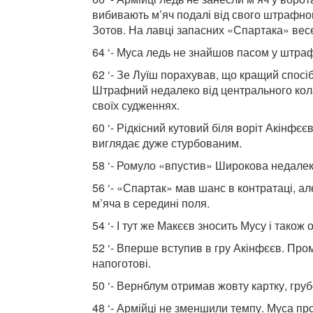
вибивають м’яч подалі від свого штрафног
Зотов. На лавці запасних «Спартака» весе
64 ‘- Муса ледь не знайшов пасом у штра
62 ‘- Зе Луїш порахував, що кращий спосіб
Штрафний недалеко від центрального кол
своїх судженнях.
60 ‘- Рідкісний кутовий біля воріт Акінфє
виглядає дуже стурбованим.
58 ‘- Ромуло «впустив» Широкова недалеко
56 ‘- «Спартак» мав шанс в контратаці, а
м’яча в середині поля.
54 ‘- І тут же Макєєв зносить Мусу і тако
52 ‘- Вперше вступив в гру Акінфєєв. Про
напоготові.
50 ‘- Вернблум отримав жовту картку, груб
48 ‘- Армійці не зменшили темпу. Муса про