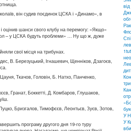
лотнища.
від
Дже
колаїв, він судив поєдинок ЦСКА і «Динамо», в
обг
Рак
і оцінив шанси свого клубу на перемогу: «Якщо«
Фло
ол – у ЦСКА будуть проблеми» … Ну що ж, дуже
Спі
лев
1tu
няли свої місця на трибунах.
нео
ес, В. Березуцький, Ігнашевич, Щенніков, Дзагоєв,
Лев
са.
дит
 Цауня, Ткачов, Головін, Б. Натхо, Панченко,
Кон
три
Кан
єв, Гранат, Боккетті, Д. Комбаров, Глушаков,
отр
уїш.
«Бо
Пуцко, Бризгалов, Тимофєєв, Леонтьєв, Зуєв, Зотов,
бук
У Н
У К
вершить програму другого дня 19-го туру
вби
стартував вчора. Нагадаємо, що чемпіонат Росії