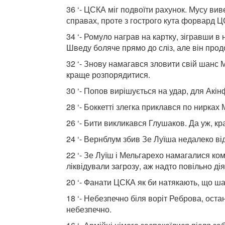
36 ‘- ЦСКА міг подвоїти рахунок. Мусу ви
справах, проте з гострого кута форвард Ц
34 ‘- Ромуло награв на картку, зігравши в
Шведу боляче прямо до сліз, але він прод
32 ‘- Знову намагався зловити свій шанс 
краще розпорядитися.
30 ‘- Попов вирішується на удар, для Акін
28 ‘- Боккетті злегка приклався по нирка
26 ‘- Бити викликався Глушаков. Да уж, 
24 ‘- Вернблум збив Зе Луїша недалеко в
22 ‘- Зе Луїш і Мельгарехо намагалися ко
ліквідували загрозу, аж надто повільно ді
20 ‘- Фанати ЦСКА як би натякають, що ш
18 ‘- Небезпечно біля воріт Реброва, оста
небезпечно.