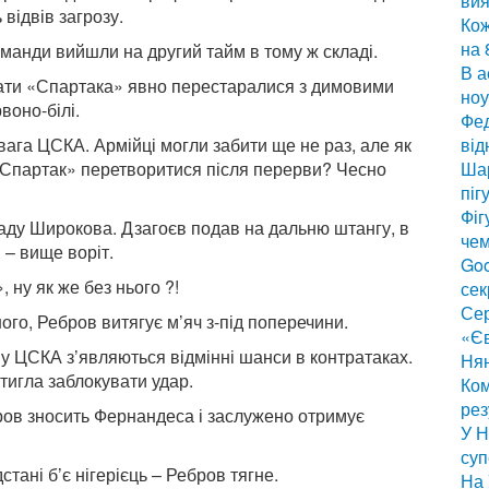
вия
відвів загрозу.
Кож
на 
оманди вийшли на другий тайм в тому ж складі.
В а
нати «Спартака» явно перестаралися з димовими
ноу
воно-білі.
Фед
ага ЦСКА. Армійці могли забити ще не раз, але як
від
«Спартак» перетворитися після перерви? Чесно
Шар
піг
Фіг
ззаду Широкова. Дзагоєв подав на дальню штангу, в
чем
 – вище воріт.
Goo
ну як же без нього ?!
сек
Сер
ного, Ребров витягує м’яч з-під поперечини.
«Є
і у ЦСКА з’являються відмінні шанси в контратаках.
Нян
тигла заблокувати удар.
Ком
рез
аров зносить Фернандеса і заслужено отримує
У Н
суп
стані б’є нігерієць – Ребров тягне.
На 