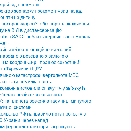
ярій від пневмонії
ектор зоопарку прокоментував напад
еняти на дитину
інохоронздоров’я обговорять включення
ту на ВІЛ в диспансеризацію
baba і SAIC зроблять перший «автомобіль-
жет»
айський юань офіційно визнаний
жнародною резервною валютою
: На кордоні Сирії працює секретний
тр Туреччини і ЦРУ
ичиною катастрофи вертольота МВС
ла стати помилка пілота
комани висловили співчуття у зв’язку із
ибеллю російського льотчика
’ята планета розкрила таємниці минулого
ячної системи
ольство РФ направило ноту протесту в
 України через напад
імферополі колектори загрожують