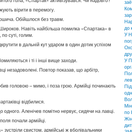
абитого гола, «Спартак» активізувався. Чи надовго?
заё
Ком
жують вірити в перемогу.
за
 Тошича. Обійшлося без травм.
Нар
до 
в Широков. Навіть найбільша помилка «Спартака» в
У Н
по суті, голим.
по
ідкрутити в дальній кут ударом в один дотик успіхом
Охо
дру
омиляються і ті і інші вище заходи.
У П
орг
івці незадоволені. Повтор показав, що арбітр,
Пол
лев
бив головою – мимо, і поза грою. Армійці починають
Під
одн
Вол
партаківці відбилися.
Мін
о одного. Аленічев помітно нервує, сидячи на лавці.
по 
Жін
 поля почали армійці.
дит
зустріли свистом, армійські ж вболівальники
ЗМІ