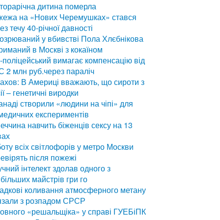
торарічна дитина померла
жежа на «Нових Черемушках» стався
ез течу 40-річної давності
озрюваний у вбивстві Пола Хлєбнікова
риманий в Москві з кокаїном
-поліцейський вимагає компенсацію від
 2 млн руб.через параліч
ахов: В Америці вважають, що сироти з
ії – генетичні виродки
анаді створили «людини на чіпі» для
медичних експериментів
еччина навчить біженців сексу на 13
вах
оту всіх світлофорів у метро Москви
евірять після пожежі
чний інтелект здолав одного з
більших майстрів гри го
адкові коливання атмосферного метану
язали з розпадом СРСР
овного «решальщіка» у справі ГУЕБіПК