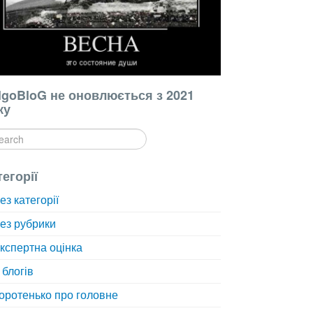
lgoBloG не оновлюється з 2021
ку
тегорії
ез категорії
ез рубрики
кспертна оцінка
 блогів
оротенько про головне