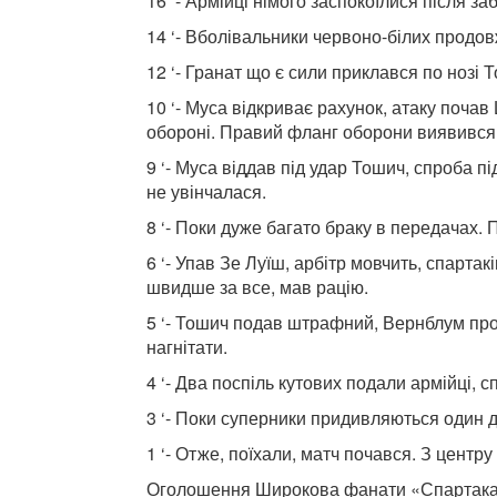
16 ‘- Армійці німого заспокоїлися після з
14 ‘- Вболівальники червоно-білих продов
12 ‘- Гранат що є сили приклався по нозі
10 ‘- Муса відкриває рахунок, атаку поча
обороні. Правий фланг оборони виявився, 
9 ‘- Муса віддав під удар Тошич, спроба п
не увінчалася.
8 ‘- Поки дуже багато браку в передачах. П
6 ‘- Упав Зе Луїш, арбітр мовчить, спартак
швидше за все, мав рацію.
5 ‘- Тошич подав штрафний, Вернблум про
нагнітати.
4 ‘- Два поспіль кутових подали армійці, с
3 ‘- Поки суперники придивляються один д
1 ‘- Отже, поїхали, матч почався. З центру
Оголошення Широкова фанати «Спартака» 