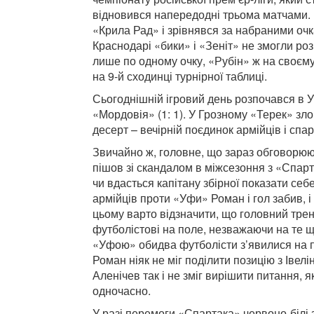
відновився напередодні трьома матчами. 
«Крила Рад» і зрівнявся за набраними очк
Краснодарі «бики» і «Зеніт» не змогли роз
лише по одному очку, «Рубін» ж на своєму
на 9-й сходинці турнірної таблиці.
Сьогоднішній ігровий день розпочався в У
«Мордовія» (1: 1). У Грозному «Терек» злом
десерт – вечірній поєдинок армійців і спа
Звичайно ж, головне, що зараз обговорюют
пішов зі скандалом в міжсезоння з «Спар
чи вдасться капітану збірної показати себ
армійців проти «Уфи» Роман і гол забив, і
цьому варто відзначити, що головний тре
футболістові на поле, незважаючи на те що
«Уфою» обидва футболісти з’явилися на по
Роман ніяк не міг поділити позицію з Івел
Аленічев так і не зміг вирішити питання,
одночасно.
У разі перемоги «Спартака» червоно-білі з