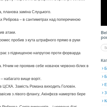
а, планова заміна Слуцького.
тах Реброва – в сантиметрах над поперечиною
ив атаки.
Be
ро
ромес пробив з кута штрафного прямо в руки
» грає з підвищеною напругою проти форварда
Ка
а. Нічим не проявив себе новачок червоно-білих в
Б
Б
 – набагато вище воріт.
Е
ів ЦСКА. Замість Романа виходить Головін.
З
навісив з лівого флангу, Акінфєєв намертво бере
К
а Реброва. Серія рикошетів – і червоно-білі