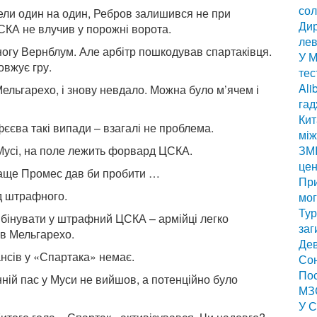
сол
вели один на один, Ребров залишився не при
Дир
СКА не влучив у порожні ворота.
лев
 ногу Вернблум. Але арбітр пошкодував спартаківця.
У М
овжує гру.
тес
Ali
Мельгарехо, і знову невдало. Можна було м’ячем і
гад
Кит
фєєва такі випади – взагалі не проблема.
мі
х Мусі, на поле лежить форвард ЦСКА.
ЗМІ
цен
краще Промес дав би пробити …
Пр
ід штрафного.
мог
Тур
мбінувати у штрафний ЦСКА – армійці легко
заг
яв Мельгарехо.
Дев
ансів у «Спартака» немає.
Сон
Пос
нній пас у Муси не вийшов, а потенційно було
МЗС
У С