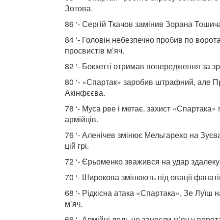
Зотова.
86 ‘- Сергій Ткачов замінив Зорана Тошич
84 ‘- Головін небезпечно пробив по воро
просвистів м’яч.
82 ‘- Боккетті отримав попередження за зр
80 ‘- «Спартак» заробив штрафний, але П
Акінфєєва.
78 ‘- Муса рве і метає, захист «Спартака
армійців.
76 ‘- Аленічев змінює Мельгарехо на Зуєв
цій грі.
72 ‘- Єрьоменко зважився на удар здалеку
70 ‘- Широкова змінюють під овації фанат
68 ‘- Рідкісна атака «Спартака», Зе Луїш 
м’яч.
66 ‘- Армійці ледь не занесли м’яч у ворот