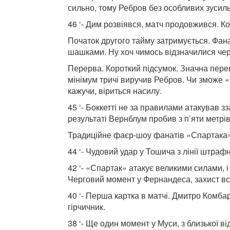
сильно, тому Ребров без особливих зусиль 
46 ‘- Дим розвіявся, матч продовжився. К
Початок другого тайму затримується. Фа
шашками. Ну хоч чимось відзначилися чер
Перерва. Короткий підсумок. Значна перев
мінімум тричі виручив Ребров. Чи зможе 
кажучи, віриться насилу.
45 ‘- Боккетті не за правилами атакував 
результаті Вернблум пробив з п’яти метрів
Традиційне фаєр-шоу фанатів «Спартака», 
44 ‘- Чудовий удар у Тошича з лінії штраф
42 ‘- «Спартак» атакує великими силами, 
Черговий момент у Фернандеса, захист вс
40 ‘- Перша картка в матчі. Дмитро Комб
гірчичник.
38 ‘- Ще один момент у Муси, з близької від