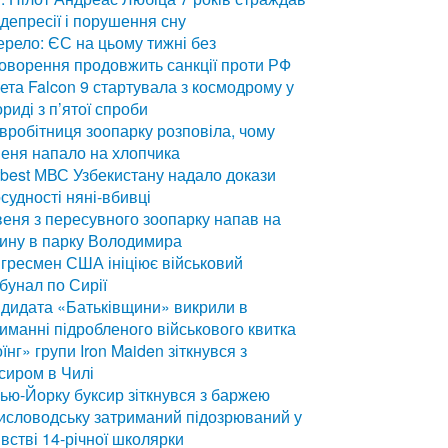
 депресії і порушення сну
рело: ЄС на цьому тижні без
оворення продовжить санкції проти РФ
ета Falcon 9 стартувала з космодрому у
риді з п’ятої спроби
вробітниця зоопарку розповіла, чому
еня напало на хлопчика
tbest
МВС Узбекистану надало докази
судності няні-вбивці
еня з пересувного зоопарку напав на
ину в парку Володимира
гресмен США ініціює військовий
бунал по Сирії
дидата «Батьківщини» викрили в
иманні підробленого військового квитка
їнг» групи Iron Maiden зіткнувся з
сиром в Чилі
ью-Йорку буксир зіткнувся з баржею
исловодську затриманий підозрюваний у
встві 14-річної школярки