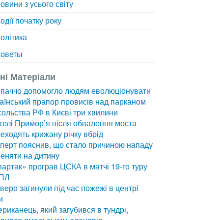
овини з усього світу
одії початку року
олітика
оветы
зні Матеріали
рпаччо допомогло людям еволюціонувати
аїнський прапор провисів над парканом
ольства РФ в Києві три хвилини
елі Примор’я після обвалення моста
еходять крижану річку вбрід
перт пояснив, що стало причиною нападу
еняти на дитину
артак» програв ЦСКА в матчі 19-го туру
ПЛ
веро загинули під час пожежі в центрі
и
риканець, який загубився в тундрі,