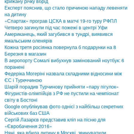
крижану річку вбрід
Експерт пояснив, що стало причиною нападу левеняти
на дитину
«Спартак» програв ЦСКА в матчі 19-го туру РФПЛ
Четверо загинули під час пожежі в центрі Уфи
Американець, який загубився в тундрі, виявився
ямальським оленярів
Кожна третя росіянка повернула б подарунки на 8
Березня в магазин
В аеропорту Сомалі вибухнув замінований ноутбук: 6
поранені
Федеріка Могеріні назвала складними відносини між
ЄС і Туреччиною
Шарій порадив Турчинову прийняти «пару пігулок»
Фігуристів-олімпійців з РФ не пустили на чемпіонат
світу в Бостоні
Google опублікував фото однієї з найбільш секретних
військових баз США
Сергій Лазарєв представив кліп на пісню для
«Євробачення 2016»
Няні, яка вбила дитину в Москві, звинуватили