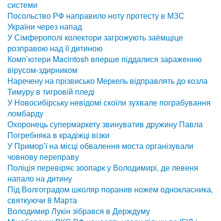
системи
Посольство РФ направило ноту протесту в МЗС
України через напад
У Сімферополі колектори загрожують заёмщіце
розправою над її дитиною
Комп’ютери Macintosh вперше піддалися зараженню
вірусом-здирником
Наречену на прізвисько Меркель відправлять до козла
Тимуру в тигровій пледі
У Новосибірську невідомі скоїли зухвале пограбування
ломбарду
Охоронець супермаркету звинуватив дружину Павла
Погребняка в крадіжці візки
У Примор’ї на місці обвалення моста організували
човнову переправу
Поліція перевіряє зоопарк у Володимирі, де левеня
напало на дитину
Під Волгоградом школяр поранив ножем однокласника,
святкуючи 8 Марта
Володимир Лукін зібрався в Держдуму