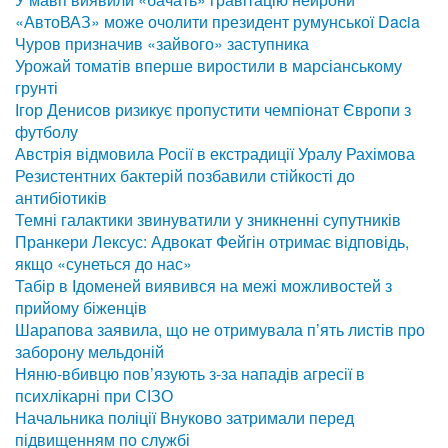
«АвтоВАЗ» може очолити президент румунської Dacia
Чуров призначив «зайвого» заступника
Урожай томатів вперше виростили в марсіанському
грунті
Ігор Денисов ризикує пропустити чемпіонат Європи з
футболу
Австрія відмовила Росії в екстрадиції Уралу Рахімова
Резистентних бактерій позбавили стійкості до
антибіотиків
Темні галактики звинуватили у зникненні супутників
Пранкери Лексус: Адвокат Фейгін отримає відповідь,
якщо «сунеться до нас»
Табір в Ідоменей виявився на межі можливостей з
прийому біженців
Шарапова заявила, що не отримувала п’ять листів про
заборону мельдоній
Няню-вбивцю пов’язують з-за нападів агресії в
психлікарні при СІЗО
Начальника поліції Внуково затримали перед
підвищенням по службі