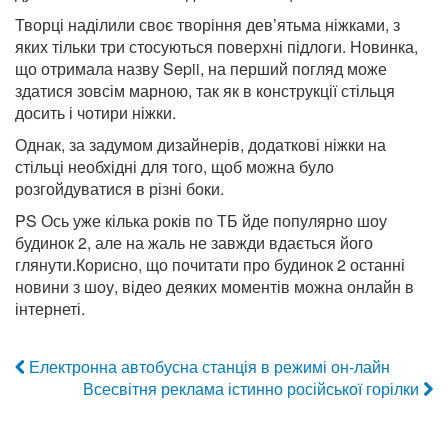
Творці наділили своє творіння дев’ятьма ніжками, з
яких тільки три стосуються поверхні підлоги. Новинка,
що отримала назву Sepii, на перший погляд може
здатися зовсім марною, так як в конструкції стільця
досить і чотири ніжки.
Однак, за задумом дизайнерів, додаткові ніжки на
стільці необхідні для того, щоб можна було
розгойдуватися в різні боки.
PS Ось уже кілька років по ТБ йде популярно шоу
будинок 2, але на жаль не завжди вдається його
глянути.Корисно, що почитати про будинок 2 останні
новини з шоу, відео деяких моментів можна онлайн в
інтернеті.
Електронна автобусна станція в режимі он-лайн
Всесвітня реклама істинно російської горілки