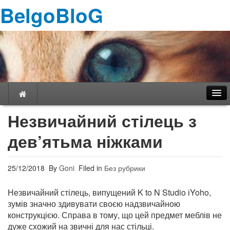
BelgoBloG
Незвичайний стілець з
дев’ятьма ніжками
Навігація
25/12/2018
By
Goni
Filed in
Без рубрики
Незвичайний стілець, випущений K to N Studio іYoho,
зумів значно здивувати своєю надзвичайною
конструкцією. Справа в тому, що цей предмет меблів не
дуже схожий на звичні для нас стільці.