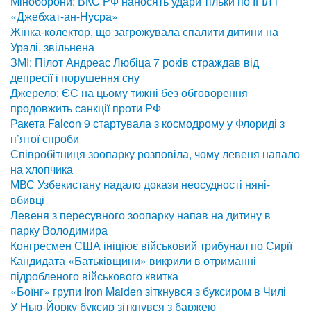
Міноборони: ВКС РФ наносять удари тільки по ІГІЛ і
«Джебхат-ан-Нусра»
Жінка-колектор, що загрожувала спалити дитини на
Уралі, звільнена
ЗМІ: Пілот Андреас Любіца 7 років страждав від
депресії і порушення сну
Джерело: ЄС на цьому тижні без обговорення
продовжить санкції проти РФ
Ракета Falcon 9 стартувала з космодрому у Флориді з
п’ятої спроби
Співробітниця зоопарку розповіла, чому левеня напало
на хлопчика
МВС Узбекистану надало докази неосудності няні-
вбивці
Левеня з пересувного зоопарку напав на дитину в
парку Володимира
Конгресмен США ініціює військовий трибунал по Сирії
Кандидата «Батьківщини» викрили в отриманні
підробленого військового квитка
«Боїнг» групи Iron Maiden зіткнувся з буксиром в Чилі
У Нью-Йорку буксир зіткнувся з баржею