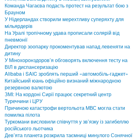
Команда Чагаєва подасть протест на результат бою з
Брауном
У Нідерландах створили мерехтливу суперяхту для
мільярдерів
На Уралі тропічному удава прописали солярій від
пневмонії
Директор зоопарку прокоментував напад левеняти на
дитину
У Мінохоронздоров’я обговорять включення тесту на
ВІЛ в диспансеризацію
Alibaba і SAIC зроблять перший «автомобіль-гаджет»
Китайський юань офіційно визнаний міжнародною
резервною валютою
ЗМІ: На кордоні Сирії працює секретний центр
Туреччини і ЦРУ
Причиною катастрофи вертольота МВС могла стати
помилка пілота
Туркомани висловили співчуття у зв’язку із загибеллю
російського льотчика
Дев’ята планета розкрила таємниці минулого Сонячної