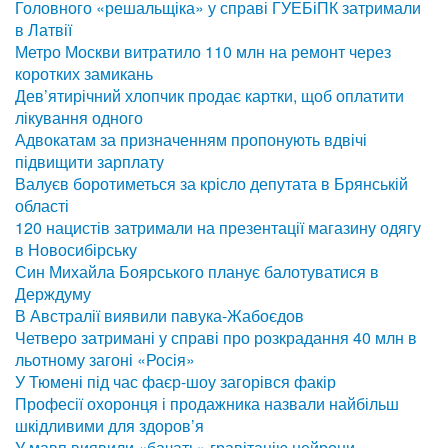
Головного «решальщіка» у справі ГУЕБіПК затримали
в Латвії
Метро Москви витратило 110 млн на ремонт через
коротких замикань
Дев’ятирічний хлопчик продає картки, щоб оплатити
лікування одного
Адвокатам за призначенням пропонують вдвічі
підвищити зарплату
Валуєв боротиметься за крісло депутата в Брянській
області
120 нацистів затримали на презентації магазину одягу
в Новосибірську
Син Михайла Боярського планує балотуватися в
Держдуму
В Австралії виявили павука-Жабоєдов
Четверо затримані у справі про розкрадання 40 млн в
льотному загоні «Росія»
У Тюмені під час фаєр-шоу загорівся факір
Професії охоронця і продажника назвали найбільш
шкідливими для здоров’я
У мавп виявили «бачать» гравітацію нейрони