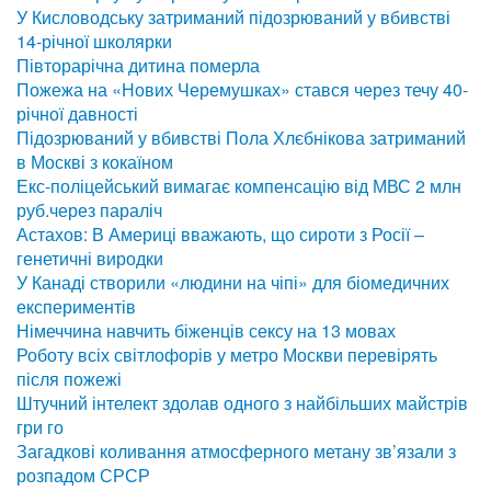
У Кисловодську затриманий підозрюваний у вбивстві
14-річної школярки
Півторарічна дитина померла
Пожежа на «Нових Черемушках» стався через течу 40-
річної давності
Підозрюваний у вбивстві Пола Хлєбнікова затриманий
в Москві з кокаїном
Екс-поліцейський вимагає компенсацію від МВС 2 млн
руб.через параліч
Астахов: В Америці вважають, що сироти з Росії –
генетичні виродки
У Канаді створили «людини на чіпі» для біомедичних
експериментів
Німеччина навчить біженців сексу на 13 мовах
Роботу всіх світлофорів у метро Москви перевірять
після пожежі
Штучний інтелект здолав одного з найбільших майстрів
гри го
Загадкові коливання атмосферного метану зв’язали з
розпадом СРСР