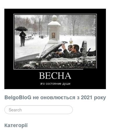
BelgoBloG не оновлюється з 2021 року
Категорії