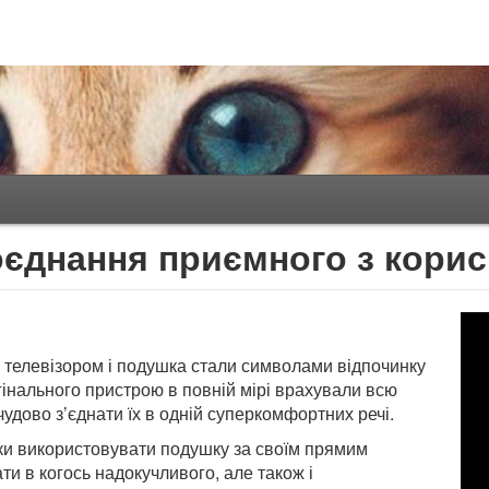
оєднання приємного з кори
 телевізором і подушка стали символами відпочинку
гінального пристрою в повній мірі врахували всю
чудово з’єднати їх в одній суперкомфортних речі.
ки використовувати подушку за своїм прямим
ти в когось надокучливого, але також і