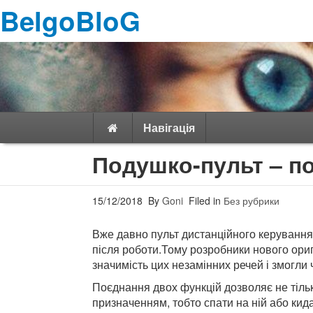
BelgoBloG
Навігація
Подушко-пульт – п
15/12/2018
By
Goni
Filed in
Без рубрики
Вже давно пульт дистанційного керування
після роботи.Тому розробники нового ори
значимість цих незамінних речей і змогли 
Поєднання двох функцій дозволяє не тіль
призначенням, тобто спати на ній або кида