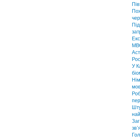
Пів
По
чер
Під
зат
Екс
МВС
Аст
Рос
У К
біо
Нім
мо
Роб
пер
Шту
най
Заг
зв’
Гол