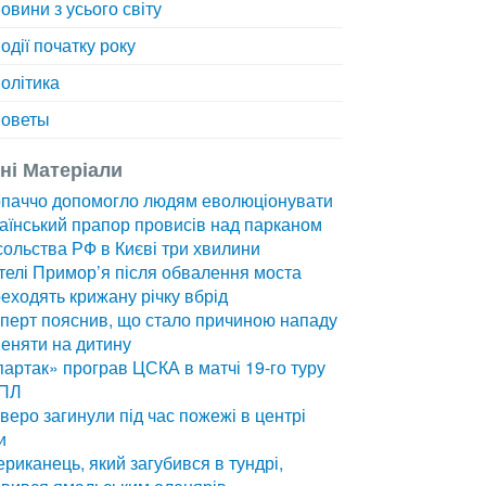
овини з усього світу
одії початку року
олітика
оветы
зні Матеріали
рпаччо допомогло людям еволюціонувати
аїнський прапор провисів над парканом
ольства РФ в Києві три хвилини
елі Примор’я після обвалення моста
еходять крижану річку вбрід
перт пояснив, що стало причиною нападу
еняти на дитину
артак» програв ЦСКА в матчі 19-го туру
ПЛ
веро загинули під час пожежі в центрі
и
риканець, який загубився в тундрі,