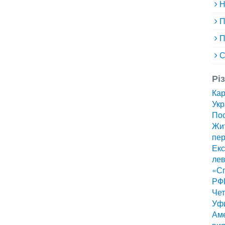
Н
П
П
С
Рі
Ка
Укр
Пос
Жит
пер
Екс
лев
«Сп
РФ
Чет
Уф
Аме