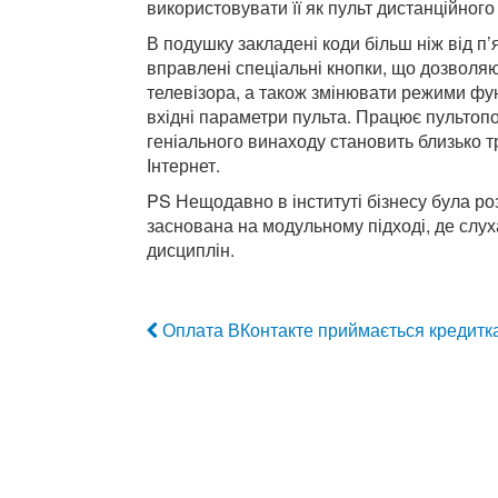
використовувати її як пульт дистанційного
В подушку закладені коди більш ніж від п
вправлені спеціальні кнопки, що дозволяю
телевізора, а також змінювати режими ф
вхідні параметри пульта. Працює пультопо
геніального винаходу становить близько т
Інтернет.
PS Нещодавно в інституті бізнесу була р
заснована на модульному підході, де слух
дисциплін.
Оплата ВКонтакте приймається кредитк