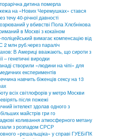
торарічна дитина померла
жежа на «Нових Черемушках» стався
ез течу 40-річної давності
озрюваний у вбивстві Пола Хлєбнікова
риманий в Москві з кокаїном
-поліцейський вимагає компенсацію від
 2 млн руб.через параліч
ахов: В Америці вважають, що сироти з
ії – генетичні виродки
анаді створили «людини на чіпі» для
медичних експериментів
еччина навчить біженців сексу на 13
вах
оту всіх світлофорів у метро Москви
евірять після пожежі
чний інтелект здолав одного з
більших майстрів гри го
адкові коливання атмосферного метану
язали з розпадом СРСР
овного «решальщіка» у справі ГУЕБіПК