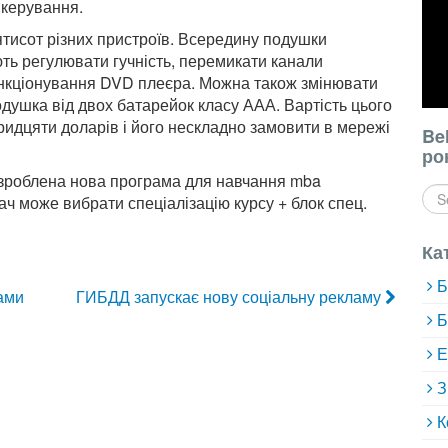
 керування.
’ятисот різних пристроїв. Всередину подушки
ть регулювати гучність, перемикати канали
ункціонування DVD плеєра. Можна також змінювати
душка від двох батарейок класу ААА. Вартість цього
ридцяти доларів і його нескладно замовити в мережі
Be
ро
озроблена нова програма для навчання mba
ач може вибрати спеціалізацію курсу + блок спец.
Ка
Б
ами
ГИБДД запускає нову соціальну рекламу
Б
Е
З
К