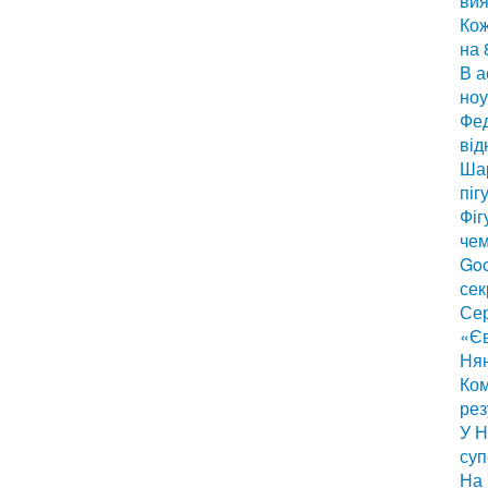
вия
Кож
на 
В а
ноу
Фед
від
Шар
піг
Фіг
чем
Goo
сек
Сер
«Є
Нян
Ком
рез
У Н
суп
На 