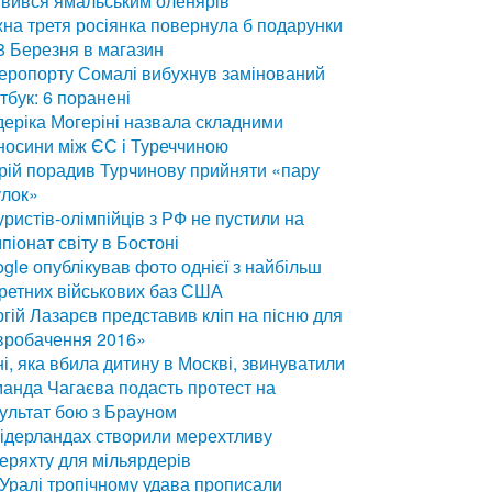
вився ямальським оленярів
на третя росіянка повернула б подарунки
8 Березня в магазин
еропорту Сомалі вибухнув замінований
тбук: 6 поранені
еріка Могеріні назвала складними
носини між ЄС і Туреччиною
ій порадив Турчинову прийняти «пару
улок»
уристів-олімпійців з РФ не пустили на
піонат світу в Бостоні
gle опублікував фото однієї з найбільш
ретних військових баз США
гій Лазарєв представив кліп на пісню для
вробачення 2016»
і, яка вбила дитину в Москві, звинуватили
анда Чагаєва подасть протест на
ультат бою з Брауном
ідерландах створили мерехтливу
еряхту для мільярдерів
Уралі тропічному удава прописали