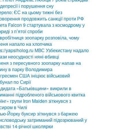
 депресії і порушення сну
рело: ЄС на цьому тижні без
оворення продовжить санкції проти РФ
ета Falcon 9 стартувала з космодрому у
риді з п’ятої спроби
вробітниця зоопарку розповіла, чому
еня напало на хлопчика
ps://yapsiholog.ru
МВС Узбекистану надало
ази неосудності няні-вбивці
еня з пересувного зоопарку напав на
ину в парку Володимира
гресмен США ініціює військовий
бунал по Сирії
дидата «Батьківщини» викрили в
иманні підробленого військового квитка
їнг» групи Iron Maiden зіткнувся з
сиром в Чилі
ью-Йорку буксир зіткнувся з баржею
исловодську затриманий підозрюваний у
встві 14-річної школярки