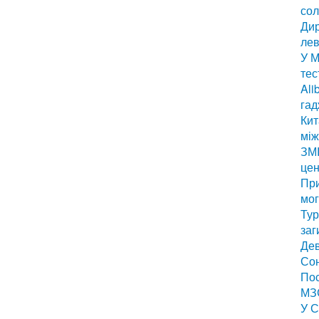
сол
Дир
лев
У М
тес
Ali
гад
Кит
мі
ЗМІ
цен
Пр
мог
Тур
заг
Дев
Сон
Пос
МЗС
У С