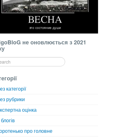
lgoBloG не оновлюється з 2021
ку
тегорії
ез категорії
ез рубрики
кспертна оцінка
 блогів
оротенько про головне