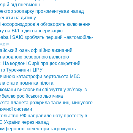
ярій від пневмонії
ектор зоопарку прокоментував напад
еняти на дитину
інохоронздоров’я обговорять включення
ту на ВІЛ в диспансеризацію
baba і SAIC зроблять перший «автомобіль-
жет»
айський юань офіційно визнаний
жнародною резервною валютою
: На кордоні Сирії працює секретний
тр Туреччини і ЦРУ
ичиною катастрофи вертольота МВС
ла стати помилка пілота
комани висловили співчуття у зв’язку із
ибеллю російського льотчика
’ята планета розкрила таємниці минулого
ячної системи
ольство РФ направило ноту протесту в
 України через напад
імферополі колектори загрожують