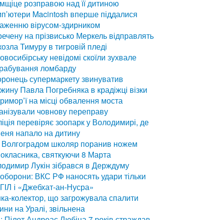
мщіце розправою над її дитиною
п’ютери Macintosh вперше піддалися
раженню вірусом-здирником
ечену на прізвисько Меркель відправлять
козла Тимуру в тигровій пледі
овосибірську невідомі скоїли зухвале
грабування ломбарду
ронець супермаркету звинуватив
жину Павла Погребняка в крадіжці візки
римор’ї на місці обвалення моста
анізували човнову переправу
іція перевіряє зоопарк у Володимирі, де
еня напало на дитину
 Волгоградом школяр поранив ножем
окласника, святкуючи 8 Марта
одимир Лукін зібрався в Держдуму
оборони: ВКС РФ наносять удари тільки
ІГІЛ і «Джебхат-ан-Нусра»
ка-колектор, що загрожувала спалити
ини на Уралі, звільнена
: Пілот Андреас Любіца 7 років страждав