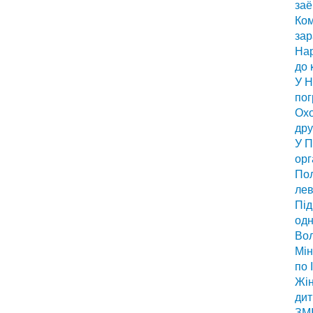
заё
Ком
за
Нар
до 
У Н
по
Охо
дру
У П
орг
Пол
лев
Під
одн
Вол
Мін
по 
Жін
дит
ЗМІ