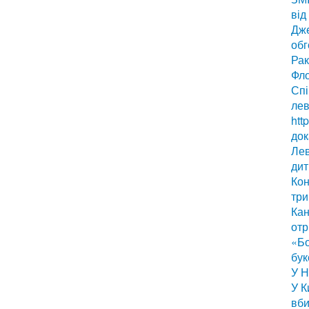
від
Дже
обг
Рак
Фло
Спі
лев
htt
док
Лев
дит
Кон
три
Кан
отр
«Бо
бук
У Н
У К
вби