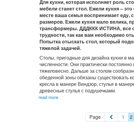
Для кухни, которая исполняет роль 
мебели станет стол. Ежели кухня – это
месте ваша семья воспринимает еду, 
размеров. Ежели кухня мало велика, 
трансформеры. ДДДККК ИСТИНА, все 
трудности, так как вам необходимо от
Попытка отыскать стол, который подо
тяжелой задачей.
Столы, пригодные для дизайна кухни в м
численности. Они практически постоянно 
тяжеловесно. Дальше за столом сообразно
обеденной зоны обязаны существовать к
кресла в манере Виндзор, стулья в мане
древесные стулья с подушечками.
read more
Page
1
2