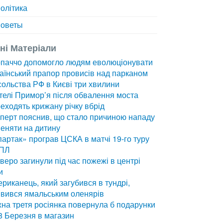
олітика
оветы
зні Матеріали
рпаччо допомогло людям еволюціонувати
аїнський прапор провисів над парканом
ольства РФ в Києві три хвилини
елі Примор’я після обвалення моста
еходять крижану річку вбрід
перт пояснив, що стало причиною нападу
еняти на дитину
артак» програв ЦСКА в матчі 19-го туру
ПЛ
веро загинули під час пожежі в центрі
и
риканець, який загубився в тундрі,
вився ямальським оленярів
на третя росіянка повернула б подарунки
8 Березня в магазин