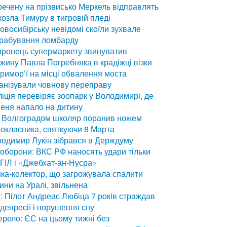
ечену на прізвисько Меркель відправлять
козла Тимуру в тигровій пледі
овосибірську невідомі скоїли зухвале
грабування ломбарду
ронець супермаркету звинуватив
жину Павла Погребняка в крадіжці візки
римор’ї на місці обвалення моста
анізували човнову переправу
іція перевіряє зоопарк у Володимирі, де
еня напало на дитину
 Волгоградом школяр поранив ножем
окласника, святкуючи 8 Марта
одимир Лукін зібрався в Держдуму
оборони: ВКС РФ наносять удари тільки
ІГІЛ і «Джебхат-ан-Нусра»
ка-колектор, що загрожувала спалити
ини на Уралі, звільнена
: Пілот Андреас Любіца 7 років страждав
 депресії і порушення сну
рело: ЄС на цьому тижні без