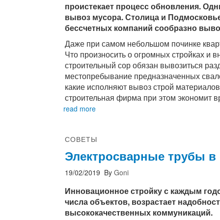
проистекает процесс обновления. Одн
вывоз мусора. Столица и Подмосковь
бессчетных компаний сообразно вывоз
Даже при самом небольшом починке квар
Что произносить о огромных стройках и в
строительный сор обязан вывозиться разд
местопребывание предназначенных свало
какие исполняют вывоз строй материалов 
строительная фирма при этом экономит в
read more
СОВЕТЫ
Электросварные трубы в 
19/02/2019
By
Goni
Инновационное стройку с каждым год
числа объектов, возрастает надобнос
высококачественных коммуникаций.