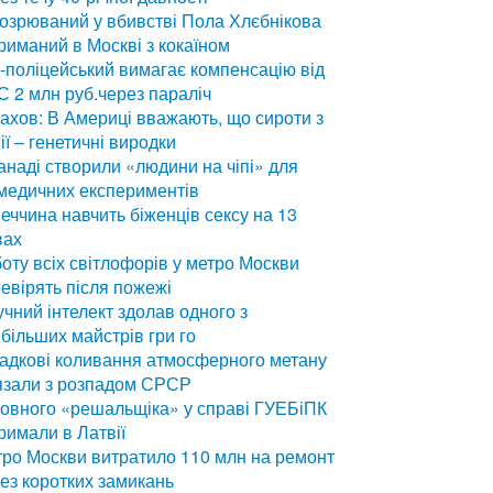
озрюваний у вбивстві Пола Хлєбнікова
риманий в Москві з кокаїном
-поліцейський вимагає компенсацію від
 2 млн руб.через параліч
ахов: В Америці вважають, що сироти з
ії – генетичні виродки
анаді створили «людини на чіпі» для
медичних експериментів
еччина навчить біженців сексу на 13
вах
оту всіх світлофорів у метро Москви
евірять після пожежі
чний інтелект здолав одного з
більших майстрів гри го
адкові коливання атмосферного метану
язали з розпадом СРСР
овного «решальщіка» у справі ГУЕБіПК
римали в Латвії
ро Москви витратило 110 млн на ремонт
ез коротких замикань