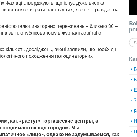
ть їх.Фахівці стверджують, що існує дуже висока
сля тяжкої втрати навіть у тих, хто не страждає на
Be
реністю галюцинаторних переживань – близько 30 –
ро
 в звіті, опублікованому в журналі Journal of
ка кількість досліджень, вчені заявили, що необхідні
зіологічного походження галюцинаторних
Ка
Б
Б
Е
З
К
м, как «растут» торгашеские центры, а
Н
 поднимаются над городом. Мы
П
мпатичное «лицо», однако не задумываемся, как