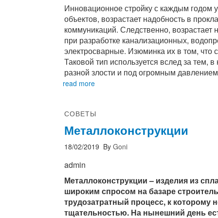
Инновационное стройку с каждым годом у
объектов, возрастает надобность в прок
коммуникаций. Следственно, возрастает 
при разработке канализационных, водопр
электросварные. Изюминка их в том, что 
Таковой тип используется вслед за тем, 
разной злости и под огромным давлением
read more
СОВЕТЫ
Металлоконструкции
18/02/2019
By
Goni
admin
Металлоконструкции – изделия из спл
широким спросом на базаре строитель
трудозатратный процесс, к которому 
тщательностью. На нынешний день ес