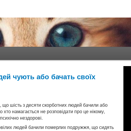
ей чують або бачать своїх
, що шість з десяти скорботних людей бачили або
о хто намагається не розповідати про це нікому,
психічно нездорові.
довілих людей бачили померлих подружжя, що сидять