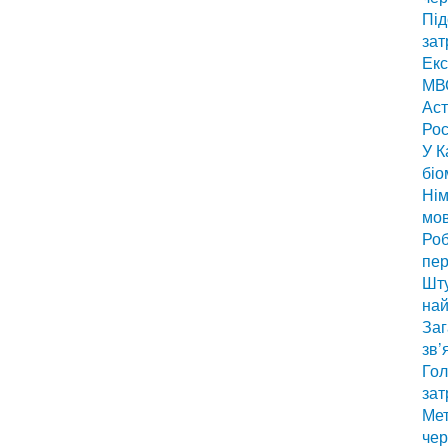
Під
зат
Екс
МВС
Аст
Рос
У К
біо
Нім
мо
Роб
пер
Шту
най
Заг
зв’
Гол
зат
Мет
чер