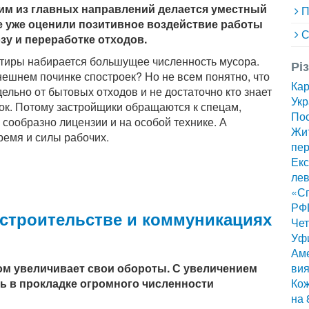
им из главных направлений делается уместный
П
е уже оценили позитивное воздействие работы
С
у и переработке отходов.
тиры набирается большущее численность мусора.
Рі
нешнем починке спостроек? Но не всем понятно, что
Ка
ельно от бытовых отходов и не достаточно кто знает
Укр
к. Потому застройщики обращаются к спецам,
Пос
сообразно лицензии и на особой технике. А
Жит
ремя и силы рабочих.
пер
Екс
лев
«Сп
РФ
строительстве и коммуникациях
Чет
Уф
Аме
ом увеличивает свои обороты. С увеличением
вия
ть в прокладке огромного численности
Кож
на 