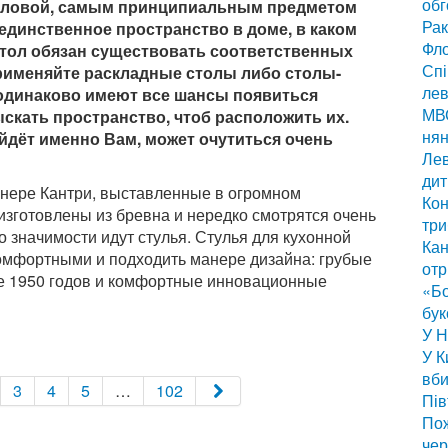
обг
столовой, самым принципиальным предметом
Рак
 единственное пространство в доме, в каком
Фло
стол обязан существовать соответственных
Спі
применяйте раскладные столы либо столы-
лев
одинаково имеют все шансы появиться
МВС
ыскать пространство, чтоб расположить их.
нян
йдёт именно Вам, может очутиться очень
Лев
дит
анере Кантри, выставленные в огромном
Кон
изготовлены из бревна и нередко смотрятся очень
три
 значимости идут стулья. Стулья для кухонной
Кан
омфортными и подходить манере дизайна: грубые
отр
ре 1950 годов и комфортные инновационные
«Бо
бук
У Н
У К
вби
3
4
5
…
102
Пів
По
чер