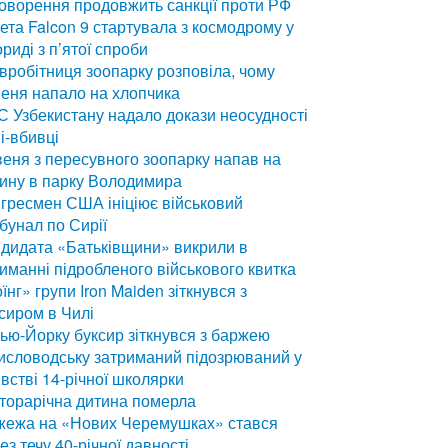
оворення продовжить санкції проти РФ
ета Falcon 9 стартувала з космодрому у
риді з п’ятої спроби
вробітниця зоопарку розповіла, чому
еня напало на хлопчика
 Узбекистану надало докази неосудності
і-вбивці
еня з пересувного зоопарку напав на
ину в парку Володимира
гресмен США ініціює військовий
бунал по Сирії
дидата «Батьківщини» викрили в
иманні підробленого військового квитка
їнг» групи Iron Maiden зіткнувся з
сиром в Чилі
ью-Йорку буксир зіткнувся з баржею
исловодську затриманий підозрюваний у
встві 14-річної школярки
торарічна дитина померла
жежа на «Нових Черемушках» стався
ез течу 40-річної давності