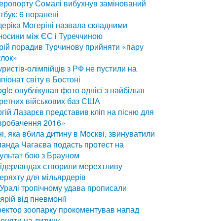
еропорту Сомалі вибухнув замінований
тбук: 6 поранені
еріка Могеріні назвала складними
носини між ЄС і Туреччиною
ій порадив Турчинову прийняти «пару
улок»
уристів-олімпійців з РФ не пустили на
піонат світу в Бостоні
gle опублікував фото однієї з найбільш
ретних військових баз США
гій Лазарєв представив кліп на пісню для
вробачення 2016»
і, яка вбила дитину в Москві, звинуватили
анда Чагаєва подасть протест на
ультат бою з Брауном
ідерландах створили мерехтливу
еряхту для мільярдерів
Уралі тропічному удава прописали
ярій від пневмонії
ектор зоопарку прокоментував напад
еняти на дитину