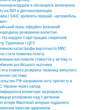
інохоронздоров’я обговорять включення
ту на ВІЛ в диспансеризацію
baba і SAIC зроблять перший «автомобіль-
жет»
айський юань офіційно визнаний
жнародною резервною валютою
: На кордоні Сирії працює секретний
тр Туреччини і ЦРУ
ичиною катастрофи вертольота МВС
ла стати помилка пілота
комани висловили співчуття у зв’язку із
ибеллю російського льотчика
’ята планета розкрила таємниці минулого
ячної системи
ольство РФ направило ноту протесту в
 України через напад
імферополі колектори загрожують
мщіце розправою над її дитиною
п’ютери Macintosh вперше піддалися
раженню вірусом-здирником