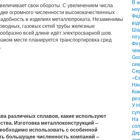
В а
величивает свои обороты. С увеличением числа
ноу
ладке огромного численности высококачественных
Фед
надобность в изделиях металлопроката. Незаменимы
від
оводных, газовых сетей трубы железные
Шар
сообразно всей длине идёт электросварной шов.
піг
в каком месте планируется транспортировка сред
Фіг
.
чем
Goo
сек
Сер
«Є
Нян
Ком
рез
У Н
суп
ава различных сплавов, какие используют
На 
ства. Изготовка металлоконструкций –
сол
необходимо использовать с особенной
Дир
ть большущее численность компаний –
лев