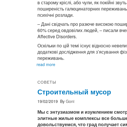
в старому кріслі, або чули, як покійні зву
поширеність галюцинаторних переживань пі
психічні розлади.
– Дані свідчать про разюче високою поши
60% серед овдовілих людей, – писали вчені
Affective Disorders.
Оскільки по цій темі існує відносно невели
додаткові дослідження для з’ясування фі
переживань.
read more
СОВЕТЫ
Строительный мусор
19/02/2019
By
Goni
Мы с энтузиазмом и изумлением смотри
элитные жилые комплексы все больше
довольствуемся, что град получает си