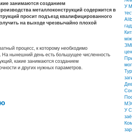
акие занимаются созданием
У М
производства металлоконструкций содержится в
тес
нструкций просит подъезд квалифицированного
Ali
аполучить на выходе чрезвычайно плохой
гад
Кит
мі
ЗМІ
ратный процесс, к которому необходимо
цен
. На нынешний день есть большущее численность
Пр
укций, какие занимаются созданием
мог
очности и других нужных параметров.
Тур
заг
Дев
Сон
Пос
ию
МЗС
У С
заё
Ком
за