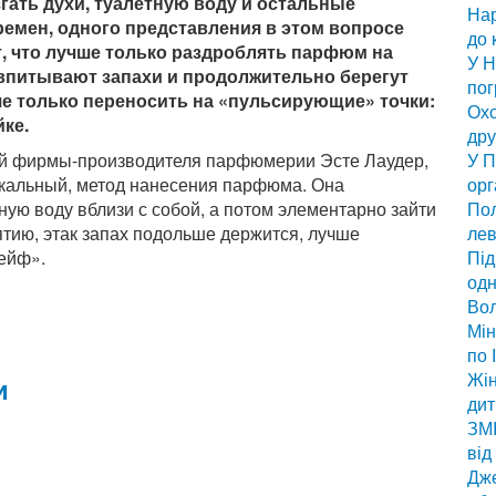
згать духи, туалетную воду и остальные
Нар
емен, одного представления в этом вопросе
до 
т, что лучше только раздроблять парфюм на
У Н
 впитывают запахи и продолжительно берегут
по
учше только переносить на «пульсирующие» точки:
Охо
йке.
дру
й фирмы-производителя парфюмерии Эсте Лаудер,
У П
кальный, метод нанесения парфюма. Она
орг
ную воду вблизи с собой, а потом элементарно зайти
Пол
ятию, этак запах подольше держится, лучше
лев
ейф».
Під
одн
Вол
Мін
по 
Жін
и
дит
ЗМІ
від
Дже