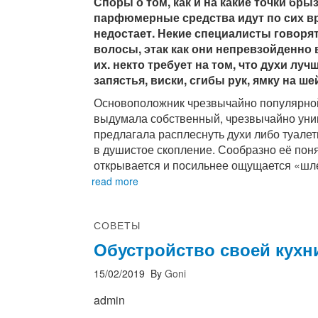
Споры о том, как и на какие точки бры
парфюмерные средства идут по сих вр
недостает. Некие специалисты говоря
волосы, этак как они непревзойденно
их. некто требует на том, что духи л
запястья, виски, сгибы рук, ямку на ше
Основоположник чрезвычайно популярно
выдумала собственный, чрезвычайно уни
предлагала расплеснуть духи либо туалет
в душистое скопление. Сообразно её пон
открывается и посильнее ощущается «шл
read more
СОВЕТЫ
Обустройство своей кухн
15/02/2019
By
Goni
admin