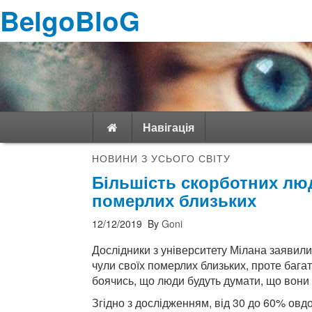
BelgoBloG
Навігація
НОВИНИ З УСЬОГО СВІТУ
Більшість скорботних люд
померлих близьких
12/12/2019
By
Goni
Дослідники з університету Мілана заявили
чули своїх померлих близьких, проте багат
боячись, що люди будуть думати, що вони 
Згідно з дослідженням, від 30 до 60% ов